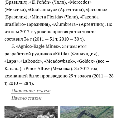
(Бразилия), «El Peñón» (Чили), «Mercedes»
(Мексика), «Gualcamayo» (Аргентина), «Jacobina»
(Бразилия), «Minera Florida» (Чили), «Fazenda
Brasileiro» (Бразилия), «Alumbrera» (Аргентина). По
итогам 2012 г. уровень производства золота
составил 34 т (2011 — 31 т, 2010 — 30 т).
5. «Agnico-Eagle Mines».
Занимается
разработкой рудников «Kittila» (Финляндия),
«Lapa», «LaRonde», «Meadowbank», «Goldex» (все —
Канада), «Pinos Altos» (Мексика). За 2012 год
компанией было произведено 29 т золота (2011 — 28
т, 2010 — 28 т).
Окончание статьи
Начало статьи