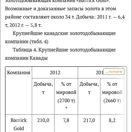
золотодобывающая компания «Barrick Gold».
Возможные и доказанные запасы золота в этом
районе составляют около 34 т. Добыча: 2011 г. — 6,4
т, 2012 г. — 5,8 т.
Крупнейшие канадские золотодобывающие
компании (табл. 4)
Таблица 4. Крупнейшие золотодобывающие
компании Канады
Компания
2012
2011
Добыча,
% от
Добыча,
% от
До
т
мировой
т
мировой
(2700 т)
(2660 т)
*
Barrick
210,0
7,8
217,0
8,2
2
Gold