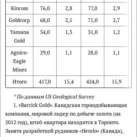
Kinross
76,0
2,8
77,0
2,9
Goldcorp
68,0
2,5
71,0
2,7
Yamana
34,0
1,3
31,0
1,2
Gold
Agnico-
29,0
1,1
28,0
1,1
Eagle
Mines
Итого
417,0
15,4
424,0
15,9
4
* По
данным
US Geological Survey
1. «Barrick Gold».
Канадская горнодобывающая
компания, мировой лидер по добыче золота (на
2012 год), штаб-квартира находится в Торонто.
Занята разработкой рудников «Hemlo» (Канада),