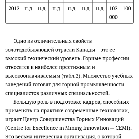
2012
н.д
н.д
н.д
н.д
н.д
н.д
102
100
000
Одно из отличительных свойств
золотодобывающей отрасли Канады – это ее
высокий технический уровень. Горные профессии
относятся к наиболее престижным и
высокооплачиваемым (табл.2). Множество учебных
заведений готовят для горной промышленности
специалистов различных специальностей.
Большую роль в подготовке кадров, способных
применять на практике современные технологии,
играет Центр Совершенства Горных Инноваций
(Centre for Excellence in Mining Innovation — CEMI).
Это весьма интересная организация, о которой