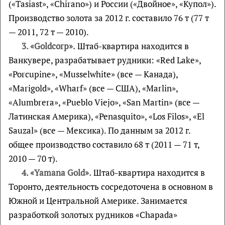
(«Tasiast», «Chirano») и России («Двойное», «Купол»).
Производство золота за 2012 г. составило 76 т (77 т
— 2011, 72 т — 2010).
3. «Goldcorp».
Штаб-квартира находится в
Ванкувере, разрабатывает рудники: «Red Lake»,
«Porcupine», «Musselwhite» (все — Канада),
«Marigold», «Wharf» (все — США), «Marlin»,
«Alumbrera», «Pueblo Viejo», «San Martin» (все —
Латинская Америка), «Penasquito», «Los Filos», «El
Sauzal» (все — Мексика). По данным за 2012 г.
общее производство составило 68 т (2011 — 71 т,
2010 — 70 т).
4. «Yamana Gold».
Штаб-квартира находится в
Торонто, деятельность сосредоточена в основном в
Южной и Центральной Америке. Занимается
разработкой золотых рудников «Chapada»