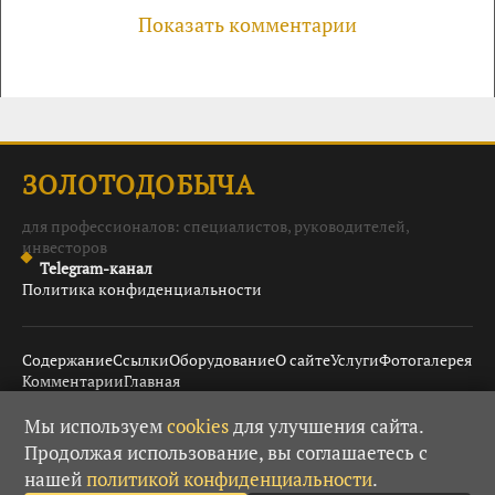
Показать комментарии
ЗОЛОТОДОБЫЧА
для профессионалов: специалистов, руководителей,
инвесторов
Telegram-канал
Политика конфиденциальности
Содержание
Ссылки
Оборудование
О сайте
Услуги
Фотогалерея
Комментарии
Главная
Мы используем
cookies
для улучшения сайта.
Продолжая использование, вы соглашаетесь с
© 2008–2026 Золотодобыча ·
· При использовании
18+
нашей
политикой конфиденциальности
.
материалов гиперссылка обязательна.