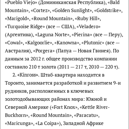
«Pueblo Viejo» (Доминиканская Республика), «Bald
Mountain», «Cortez», «Golden Sunlight», «Goldstrike»,
«Marigold», «Round Mountain», «Ruby Hill»,
«Turquoise Ridge» (все — США), «Veladero»
(Аргентина), «Laguna Norte», «Pierina» (все — Перу),
«Cowal», «Kalgoorlie», «Kanowna», «Plutonic» (все —
Австралия), «Porgera» (Папуа — Новая Гвинея). По
данным за 2012 г. общее производство компании
составило 210 т золота (2011 — 217 т, 2010 — 220 т).
2. «Kinross».
Штаб-квартира находится в
Торонто, занимается разработкой и развитием 9-и
рудников, расположенных в ключевых
золотодобывающих районах мира: Южной и
Северной Америке («Fort Knox», «Kettle River-
Buckhorn», «Round Mountain», «Paracatu»,
«Maricunga», «La Coipa»), Западной Африке