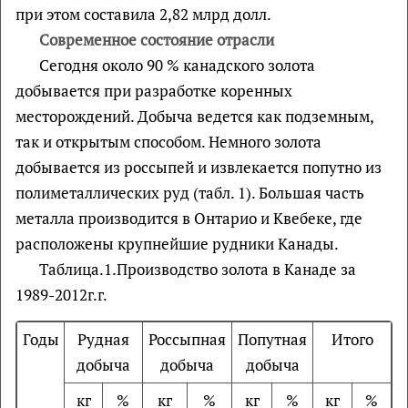
при этом составила 2,82 млрд долл.
Современное состояние отрасли
Сегодня около 90 % канадского золота
добывается при разработке коренных
месторождений. Добыча ведется как подземным,
так и открытым способом. Немного золота
добывается из россыпей и извлекается попутно из
полиметаллических руд (табл. 1). Большая часть
металла производится в Онтарио и Квебеке, где
расположены крупнейшие рудники Канады.
Таблица.1.Производство золота в Канаде за
1989-2012г.г.
Годы
Рудная
Россыпная
Попутная
Итого
добыча
добыча
добыча
кг
%
кг
%
кг
%
кг
%