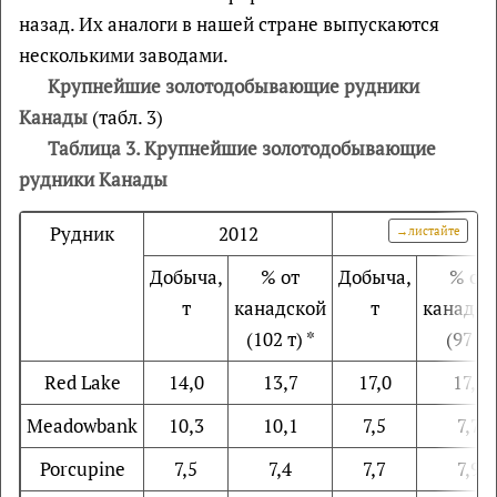
назад. Их аналоги в нашей стране выпускаются
несколькими заводами.
Крупнейшие золотодобывающие рудники
Канады
(табл. 3)
Таблица 3. Крупнейшие золотодобывающие
рудники Канады
Рудник
2012
2011
Добыча,
% от
Добыча,
% от
т
канадской
т
канадск
(102 т) *
(97 т)
Red Lake
14,0
13,7
17,0
17,5
Meadowbank
10,3
10,1
7,5
7,7
Porcupine
7,5
7,4
7,7
7,9