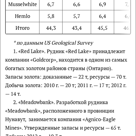
Musselwhite
6,7
6,6
6,9
7,1
Hemlo
5,8
5,7
6,4
6,6
Итого
44,3
43,4
45,5
46,9
*
по
данным
US Geological Survey
1. «Red Lake».
Рудник «Red Lake» принадлежит
компании «Goldcorp», находится в одном из самых
богатых золотом районов страны (Онтарио).
Запасы золота: доказанные — 22 т, ресурсы — 70 т.
Добыча золота: 2010 г. — 20 т; 2011 г. — 17 т; 2012 г.
— 14 т.
2. «Meadowbank».
Разработкой рудника
«Meadowbank», расположенного в провинции
Нунавут, занимается компания «Agnico-Eagle
Mines». Утвержденные запасы и ресурсы — 65 т.