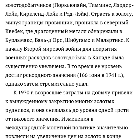
золотодобытчиков (Поркьюпайн, Тимминс, Лэрдер-
Лэйк, Киркленд-Лэйк и Рэд-Лэйк). Страсть к золоту,
минуя границы провинции, проникла в северный
Квебек, где драгоценный металл обнаружили в
Бурламаке, Валь-д'Оре, Шибугамо и Малартике. К
началу Второй мировой войны для покрытия
военных расходов
золотодобыча
в Канаде была
существенно увеличена. В то время ее уровень
достиг рекордного значения (166 тонн в 1941 г.),
однако затем стремительно упал.
К 1970 г. возросшие затраты на добычу привели
к вынужденному закрытию многих золотых
рудников, и она снизилась до уровня одной трети
от пикового значения. Изменения в
международной монетной политике значительно
повлияли на увеличение цен на золото в конце