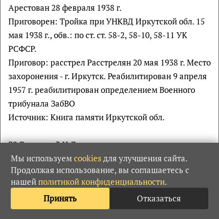
Арестован 28 февраля 1938 г.
Приговорен: Тройка при УНКВД Иркутской обл. 15
мая 1938 г., обв.: по ст. ст. 58-2, 58-10, 58-11 УК
РСФСР.
Приговор: расстрел Расстрелян 20 мая 1938 г. Место
захоронения - г. Иркутск. Реабилитирован 9 апреля
1957 г. реабилитирован определением Военного
трибунала ЗабВО
Источник: Книга памяти Иркутской обл.
39.Багинский Н.Л. –данных нет.
Мы используем
cookies
для улучшения сайта.
Продолжая использование, вы соглашаетесь с
40.Байнов С.Ф. –данных нет.
нашей
политикой конфиденциальности
.
Принять
Отказаться
41.Балатский Петр Евменович
Родился в 1893 г., Винницкая обл., г. Гайсин;