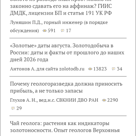
законно сдавать его на аффинаж? ГИИС
ДМДК, лицензии БП и статья 191 УК РФ
Луняшин П.Д., горный инженер (в порядке
обсуждения)
591
17
«Золотые» даты августа. Золотодобыча в
России: даты и факты от прошлого до наших
дней 2026 года
Антонов А. для сайта zolotodb.ru
13823
34
Почему геологоразведка должна приносить
прибыль, а не только запасы
Глухов А. Н., вед.н.с. СВКНИИ ДВО РАН
2290
29
Чай геолога: растения как индикаторы
золотоносности. Опыт геологов Верхоянья