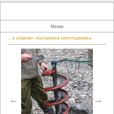
Меню
← К АЛЬБОМУ «РОССЫПНАЯ ЗОЛОТОДОБЫЧА»
←
→