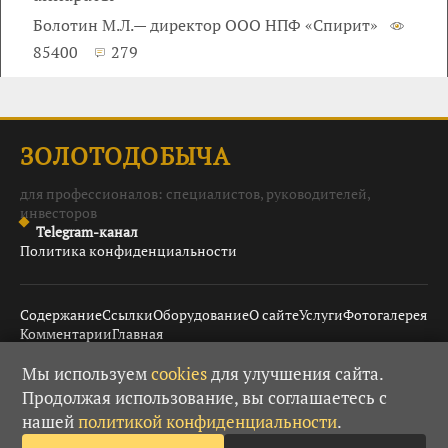
Болотин М.Л.— директор ООО НПФ «Спирит»
85400
279
ЗОЛОТОДОБЫЧА
для профессионалов: специалистов, руководителей,
инвесторов
Telegram-канал
Политика конфиденциальности
Содержание
Ссылки
Оборудование
О сайте
Услуги
Фотогалерея
Комментарии
Главная
Мы используем
cookies
для улучшения сайта.
Продолжая использование, вы соглашаетесь с
© 2008–2026 Золотодобыча ·
· При использовании
18+
нашей
политикой конфиденциальности
.
материалов гиперссылка обязательна.