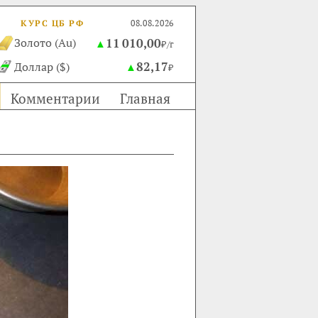
КУРС ЦБ РФ
08.08.2026
11 010,00
Золото (Au)
▲
₽/г
82,17
Доллар ($)
▲
₽
Комментарии
Главная