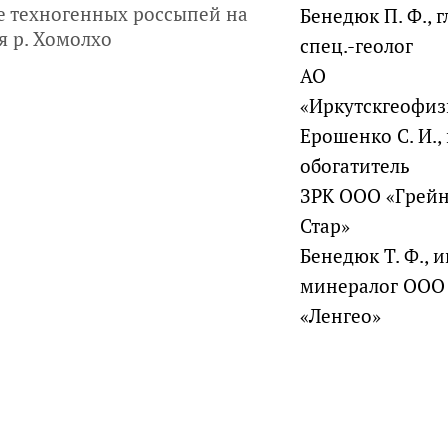
е техногенных россыпей на
Бенедюк П. Ф., г
 р. Хомолхо
спец.-геолог
АО
«Иркутскгеофиз
Ерошенко С. И., 
обогатитель
ЗРК ООО «Грейн
Стар»
Бенедюк Т. Ф., и
минералог ООО
«Ленгео»