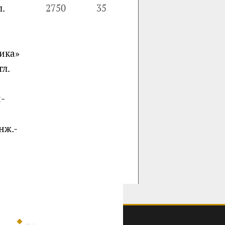
л.
2750
35
ика»
гл.
-
нж.-