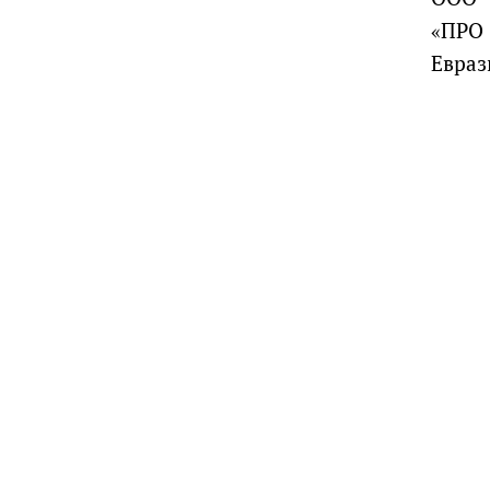
«ПРО
Евраз
руководителей, инвесторов
айте
Услуги
Фотогалерея
Комментарии
Главная
ри использовании материалов гиперссылка обязательна.