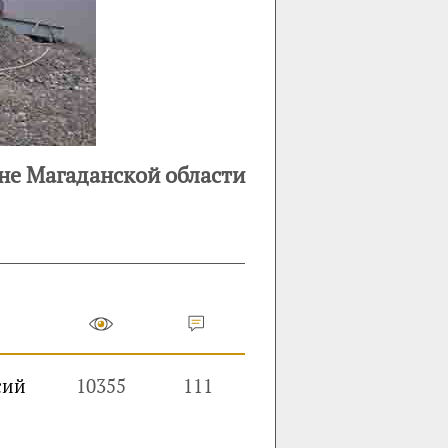
оне Магаданской области
сий
10355
111