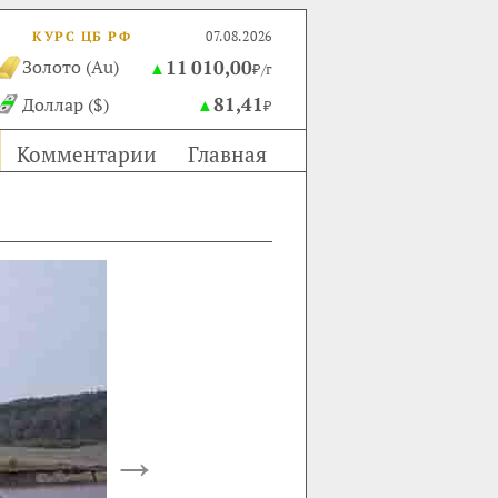
КУРС ЦБ РФ
07.08.2026
11 010,00
Золото (Au)
▲
₽/г
81,41
Доллар ($)
▲
₽
Комментарии
Главная
→