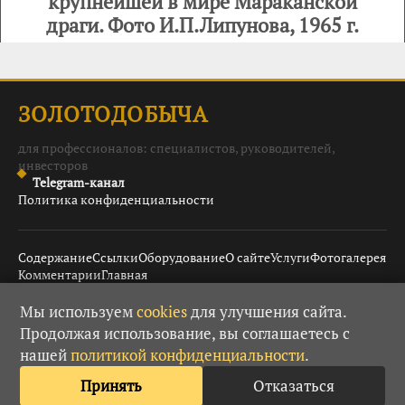
крупнейшей в мире Мараканской
драги. Фото И.П.Липунова, 1965 г.
ЗОЛОТОДОБЫЧА
для профессионалов: специалистов, руководителей,
инвесторов
Telegram-канал
Политика конфиденциальности
Содержание
Ссылки
Оборудование
О сайте
Услуги
Фотогалерея
Комментарии
Главная
Мы используем
cookies
для улучшения сайта.
Продолжая использование, вы соглашаетесь с
© 2008–2026 Золотодобыча ·
· При использовании
18+
нашей
политикой конфиденциальности
.
материалов гиперссылка обязательна.
Принять
Отказаться