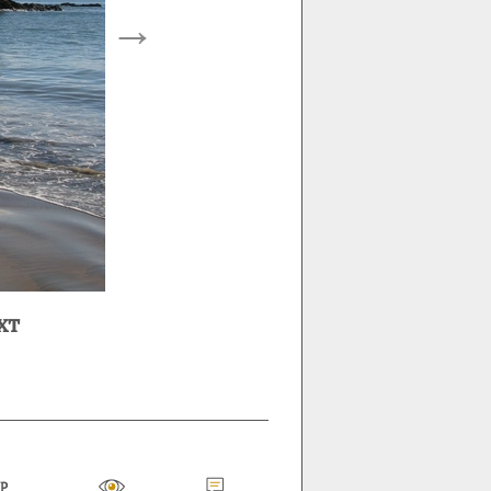
→
хт
Р