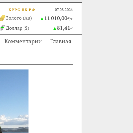
КУРС ЦБ РФ
07.08.2026
11 010,00
Золото (Au)
▲
₽/г
81,41
Доллар ($)
▲
₽
Комментарии
Главная