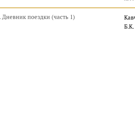
 Дневник поездки (часть 1)
Кав
Б.К.
руководителей, инвесторов
айте
Услуги
Фотогалерея
Комментарии
Главная
ри использовании материалов гиперссылка обязательна.