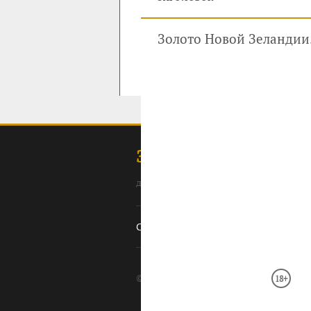
Золото Новой Зеландии.
ЗОЛОТОДОБЫЧА
для профессионалов: специалистов, 
Содержание
Ссылки
Оборудование
О с
© 2008–2026 Золотодобыча ·
· П
18+