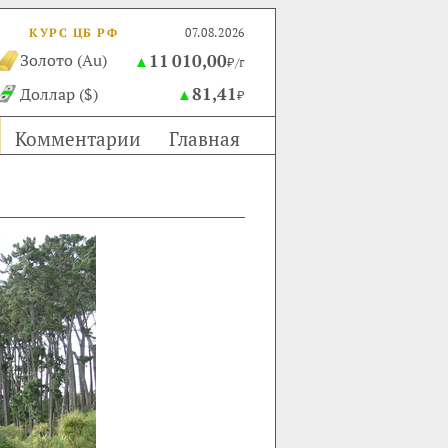
КУРС ЦБ РФ
07.08.2026
11 010,00
Золото (Au)
▲
₽/г
81,41
Доллар ($)
▲
₽
Комментарии
Главная