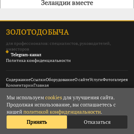
Зеландии вместе
ЗОЛОТОДОБЫЧА
для профессионалов: специалистов, руководителей,
инвесторов
Telegram-канал
Политика конфиденциальности
Содержание
Ссылки
Оборудование
О сайте
Услуги
Фотогалерея
Комментарии
Главная
Мы используем
cookies
для улучшения сайта.
Продолжая использование, вы соглашаетесь с
© 2008–2026 Золотодобыча ·
· При использовании
18+
нашей
политикой конфиденциальности
.
материалов гиперссылка обязательна.
Принять
Отказаться