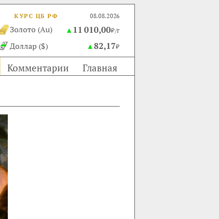
КУРС ЦБ РФ
08.08.2026
11 010,00
Золото (Au)
▲
₽/г
82,17
Доллар ($)
▲
₽
Комментарии
Главная