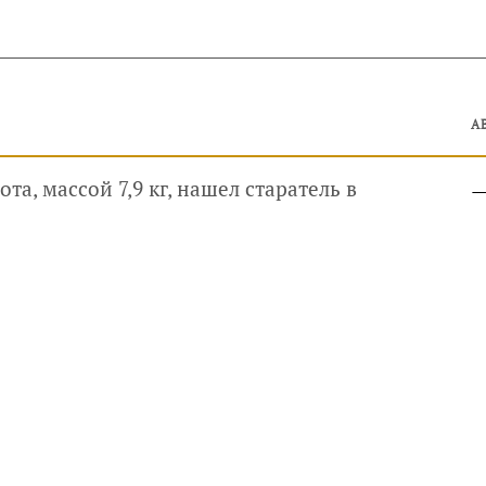
А
а, массой 7,9 кг, нашел старатель в
руководителей, инвесторов
айте
Услуги
Фотогалерея
Комментарии
Главная