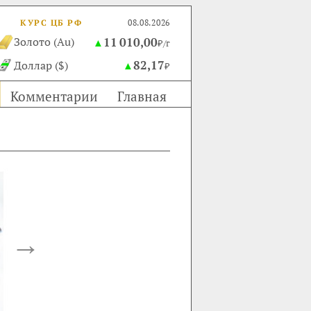
КУРС ЦБ РФ
08.08.2026
11 010,00
Золото (Au)
▲
₽/г
82,17
Доллар ($)
▲
₽
Комментарии
Главная
→