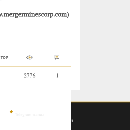
w.mergerminescorp.com)
ВТОР
—
2776
1
Telegram-канал
Политика конфиденциальности