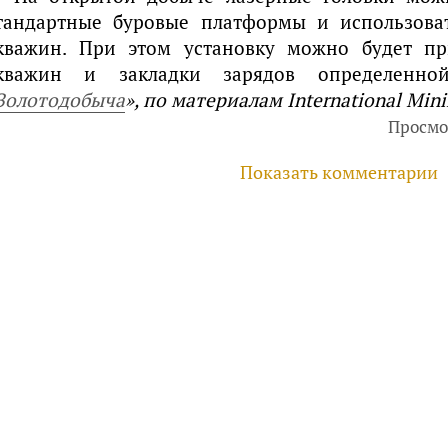
тандартные буровые платформы и использова
кважин. При этом установку можно будет п
кважин и закладки зарядов определен
Золотодобыча
», по материалам International Mini
Просмо
Показать комментарии
руководителей, инвесторов
айте
Услуги
Фотогалерея
Комментарии
Главная