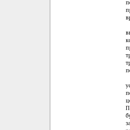
п
п
в
в
к
п
т
т
п
у
п
ц
П
б
з