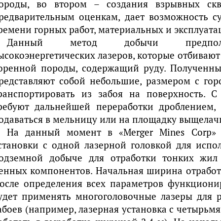
ороды, во втором – создания взрывных скв
редварительным оценкам, дает возможность с
ремени горных работ, материальных и эксплуата
Данный метод добычи предполаг
ысокоэнергетических лазеров, которые отбиваю
оренной породы, содержащий руду. Полученны
редставляют собой небольшие, размером с горо
ранспортировать из забоя на поверхность. С
ребуют дальнейшей переработки дроблением,
одаваться в мельницу или на площадку выщелач
На данный момент в «Merger Mines Corp»
становки с одной лазерной головкой для испо
одземной добыче для отработки тонких жил
енных компонентов. Начальная ширина отработк
осле определения всех параметров функциони
удет применять многоголовочные лазеры для 
абоев (например, лазерная установка с четырьмя