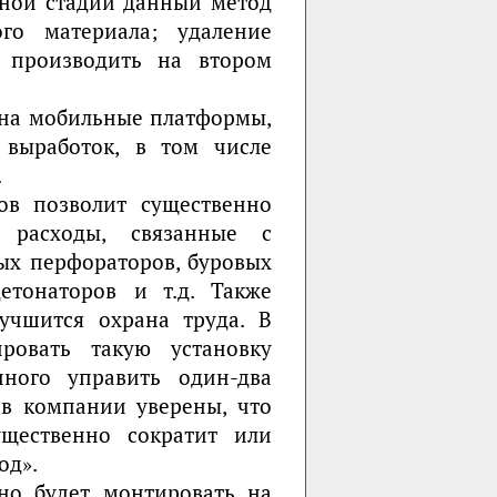
ьной стадии данный метод
ого материала; удаление
я производить на втором
 на мобильные платформы,
выработок, в том числе
.
ов позволит существенно
 расходы, связанные с
ых перфораторов, буровых
етонаторов и т.д. Также
лучшится охрана труда. В
ировать такую установку
нного управить один-два
 в компании уверены, что
ущественно сократит или
од».
но будет монтировать на