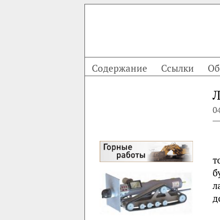
Содержание
Ссылки
Об
Л
0
т
б
л
д