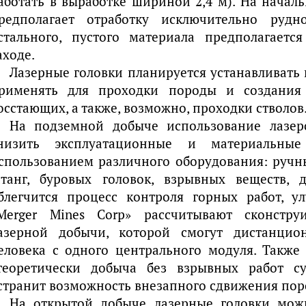
аботать в выработке шириной 2,4 м). На начал
редполагает отработку исключительно рудн
стального, пустого материала предполагаетс
аходе.
Лазерные головки планируется устанавливать
рименять для проходки породы и создания 
осстающих, а также, возможно, проходки стволов
На подземной добыче использование лазер
низить эксплуатационные и материальные
спользованием различного оборудования: ручн
танг, буровых головок, взрывных веществ, д
блегчится процесс контроля горных работ, у
Merger Mines Corp» рассчитывают сконстру
азерной добычи, которой смогут дистанцио
еловека с одного центрального модуля. Также
теоретически добыча без взрывных работ с
странит возможность внезапного сдвижения пор
На открытой добыче лазерные головки мож