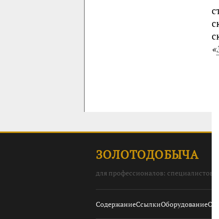
с
с
с
«
ЗОЛОТОДОБЫЧА
для профессионалов: специалистов, 
Содержание
Ссылки
Оборудование
О с