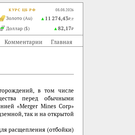
КУРС ЦБ РФ
08.08.2026
11 274,43
Золото (Au)
▲
₽/г
82,17
Доллар ($)
▲
₽
Комментарии
Главная
торождений, в том числе
щества перед обычными
нией «Merger Mines Corp»
земной, так и на открытой
для расщепления (отбойки)