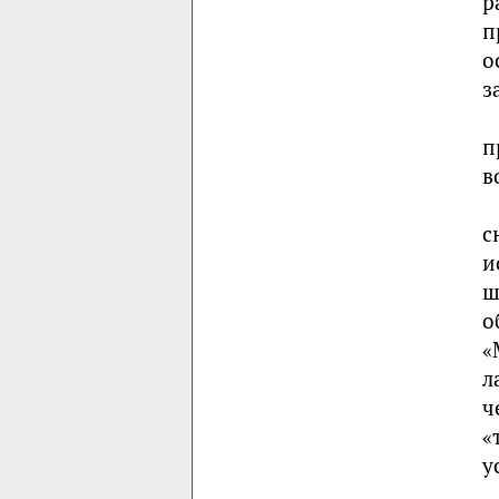
р
п
о
з
п
в
с
и
ш
о
«
л
ч
«
у