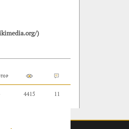
kimedia.org/)
ВТОР
—
4415
11