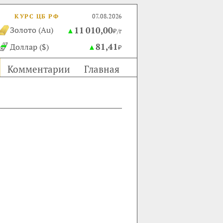
КУРС ЦБ РФ
07.08.2026
11 010,00
Золото (Au)
▲
₽/г
81,41
Доллар ($)
▲
₽
Комментарии
Главная