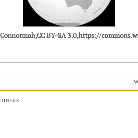
onnormah,CC BY-SA 3.0,https://commons.wi
А
ппинах