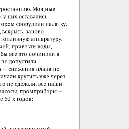
ктростанцию. Мощные
» у них оставались
ором соорудили палатку.
 вскрыть, заново
 топливную аппаратуру.
ией, привезти воды,
 бы все это починили в
и не допустили
м — снижения плана по
начали крутить уже через
го не сделали, все наши
 насосы, промприборы —
е 50-х годов:
иный и незаменимый