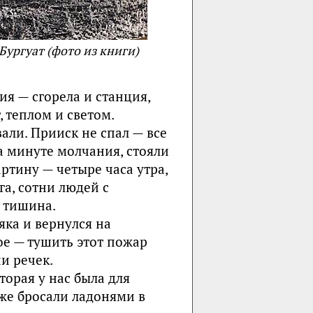
ургуат (фото из книги)
я — сгорела и станция,
 теплом и светом.
али. Прииск не спал — все
а минуте молчания, стояли
ртину — четыре часа утра,
га, сотни людей с
 тишина.
ка и вернулся на
ое — тушить этот пожар
ни речек.
орая у нас была для
аже бросали ладонями в