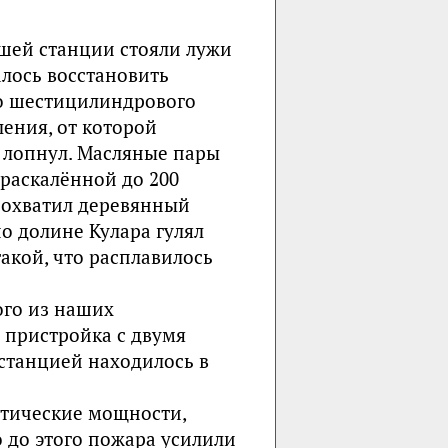
вшей станции стояли лужи
лось восстановить
го шестицилиндрового
ения, от которой
 лопнул. Масляные пары
 раскалённой до 200
 охватил деревянный
по долине Кулара гулял
акой, что расплавилось
ого из наших
 пристройка с двумя
 станцией находилось в
етические мощности,
о до этого пожара усилили