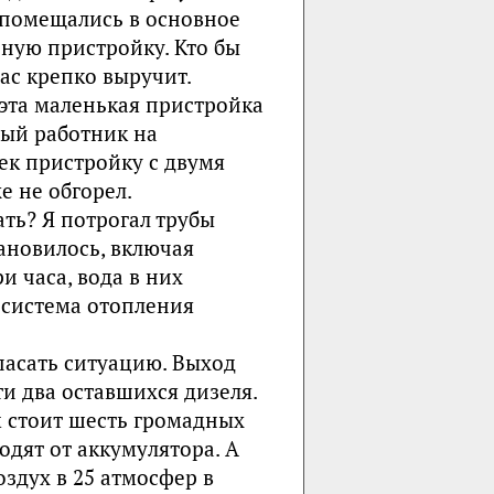
е помещались в основное
ьную пристройку. Кто бы
ас крепко выручит.
 эта маленькая пристройка
лый работник на
ек пристройку с двумя
е не обгорел.
ать? Я потрогал трубы
ановилось, включая
и часа, вода в них
и система отопления
пасать ситуацию. Выход
ти два оставшихся дизеля.
м стоит шесть громадных
одят от аккумулятора. А
здух в 25 атмосфер в