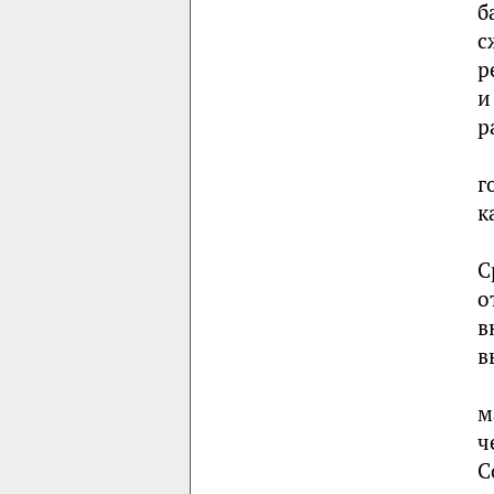
б
с
р
и
р
г
к
С
о
в
в
м
ч
С