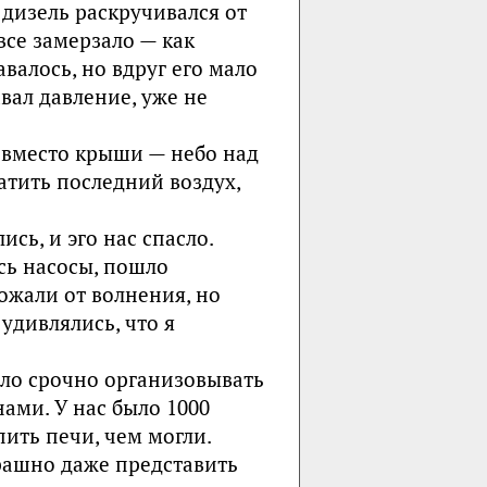
 дизель раскручивался от
все замерзало — как
валось, но вдруг его мало
вал давление, уже не
о вместо крыши — небо над
атить последний воздух,
сь, и эго нас спасло.
сь насосы, пошло
рожали от волнения, но
удивлялись, что я
ыло срочно организовывать
ми. У нас было 1000
пить печи, чем могли.
трашно даже представить