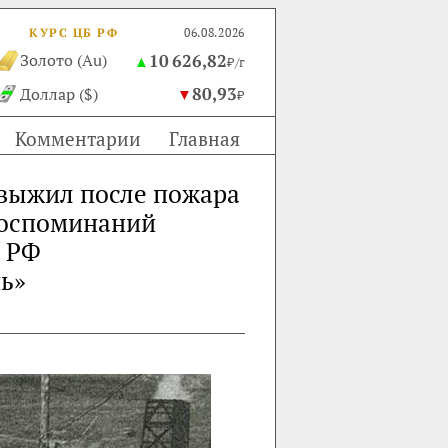
КУРС ЦБ РФ
06.08.2026
10 626,82
Золото (Au)
▲
₽/г
80,93
Доллар ($)
▼
₽
Комментарии
Главная
р выжил после пожара
 воспоминаний
й РФ
нь»