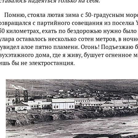
ставалось надеяться только на себя.
Помню, стояла лютая зима с 50-градусным мор
озвращался с партийного совещания из поселка У
50 километрах, ехать по бездорожью нужно было 
улара оставалось несколько сотен метров, в ноч
 увидел алое пятно пламени. Огонь! Подъезжаю 
вухэтажного дома, где я живу, бушует огненное м
ишь бы не электростанция.