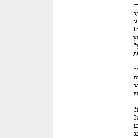
с
з
м
Г
у
б
д
о
г
з
в
б
З
ц
з