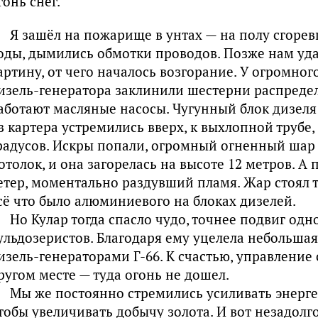
гонь снег.
Я зашёл на пожарище в унтах — на полу сгоре
оды, дымились обмотки проводов. Позже нам уда
артину, от чего началось возгорание. У огромно
изель-генератора заклинили шестерни распредел
аботают масляные насосы. Чугунный блок дизеля
з картера устремились вверх, к выхлопной трубе,
радусов. Искры попали, огромный огненный шар
отолок, и она загорелась на высоте 12 метров. А 
етер, моментально раздувший пламя. Жар стоял т
сё что было алюминиевого на блоках дизелей.
Но Кулар тогда спасло чудо, точнее подвиг одн
ульдозеристов. Благодаря ему уцелела небольшая
изель-генераторами Г-66. К счастью, управление
ругом месте — туда огонь не дошел.
Мы же постоянно стремились усиливать энерг
тобы увеличивать добычу золота. И вот незадолг