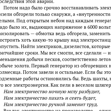
оследствия этой аварии.
Потом надо было срочно восстанавливать эле
изели обгорели только снаружи, а «внутренности
елыми. Под открытым небом над каждым генерат
адо было их, выдающих напряжение в 6000 вольт,
аизолировать — обмотка ведь обгорела, заменить
остроить хоть какую-то крышу над электростанц
апустить. Найти электриков, дизелистов, которые
ратчайшие сроки. Мы все смогли, все сделали — 
меньшения добычи песков, соответственно лето
обыче золота. Первый генератор из обгоревших 
олмесяца. Потом завели и остальные. Если бы это
одземные работы остановились бы. Ведь шахты,
то все электроэнергия. Как пели в веселом шлягер
Нам электричество ночную мглу разбудит,
Нам электричество пахать и сеять будет,
Нам электричество ручной заменит труд.
Все так, электричество на производстве — ед