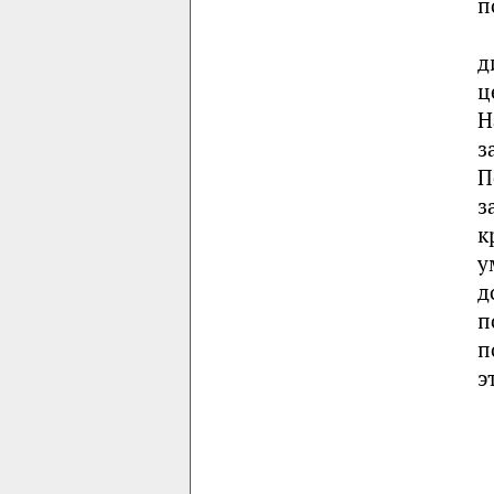
п
д
ц
Н
з
П
з
к
у
д
п
п
э