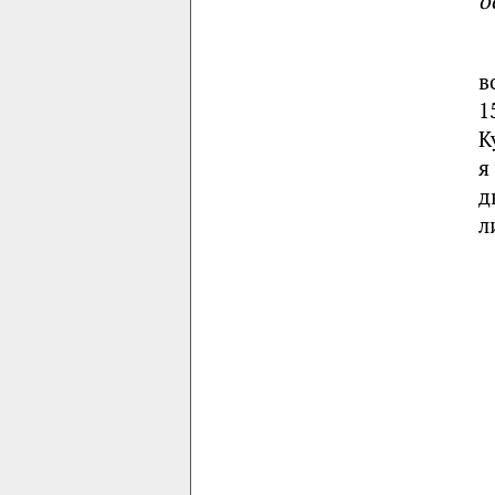
о
в
1
К
я
д
л