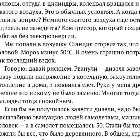
аллоны, оттуда в цилиндры, коленвал вращался и
жатого воздуха. Это в обычных условиях. А когда 
ешить вопрос? Немного сжатого воздуха еще оста
 дизель не заведется? Компрессор, который созда
аботал без электроэнергии.
Мы попали в ловушку. Станция сгорела так, чт
оловой. Мороз минус 50°С. И очень страшно потр
ак последний вздох.
Говорю: давай рискнем. Рванули — дизеля завели
разу подали напряжение в котельную, закрутили
топление в дома, и появился свет. Руки у меня д
нешне это никому не было заменю. Многие тогда 
ыглядел тогда спокойным.
Если бы не получилось завести дизели, надо б
асштабную эвакуацию людей самолетами, машина
еловек — а в самолет помешалось 50. Стали бы то
ожгли бы все, что было деревянного. В общем, с