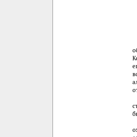
о
К
е
в
а
о
с
б
о