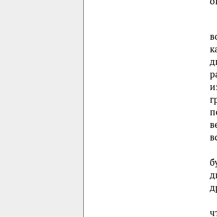
о
в
к
д
р
и
г
п
в
в
б
д
д
ч