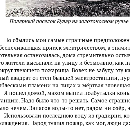
Полярный поселок Кулар на золотоносном ручье Б
Но сбылись мои самые страшные предположени
беспечивающая прииск электричеством, а значит,
отельная остановилась, дома стремительно остыв
го жители высыпали на улицу и безмолвно, как н
округ тлеющего пожарища. Вовек не забуду эту ка
лый квадрат от стен бывшей электростанции, пур
тблесками пламени на лицах и мёртвая зловещая
Я пошел домой, махом выпил полбутылки конья
танцию. Надо было что-то решать. Самое страшн
ыло нечем. Запасов воды-то нет, рядом ни озёр, 
Использовали последнюю воду из градирни, кот
хлаждения. Народ тушил пожар, как мог, люди д