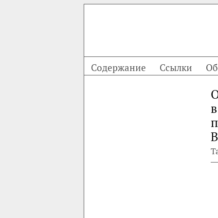
Содержание
Ссылки
Об
О
в
п
В
Т