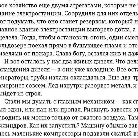
вое хозяйство еще двумя агрегатами, которые н
дание электростанции. Соорудили для них отдел
ог подумать, что оно станет резервом, который н
лавное здание электростанции выгорело дотла, а
целела. Тогда, чтобы остановить огонь, один сме
ульдозере поехал прямо в бушующее пламя и отс
изелями от пожара. Слава богу, остался жив и даж
И вот осталось у нас два живых дизеля. Что дел
хлаждения дизеля — а они уже холодные. Все ост
енераторы, трубы начали охлаждаться. Еще два-тр
амерзнет совсем. Лед изнутри разорвет металл, 
ыйдет из строя.
Стали мы думать с главным механиком — как с
ыл один, или пан или пропал. Рискнуть завести э
аводить их можно только от сжатого воздуха. Та
илиндров. Как их запустить? Машину обычно зав
десь маленькие компрессоры подавали сжатый во