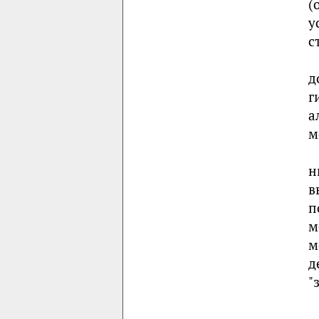
(
у
с
д
г
а
м
н
в
п
м
м
д
"