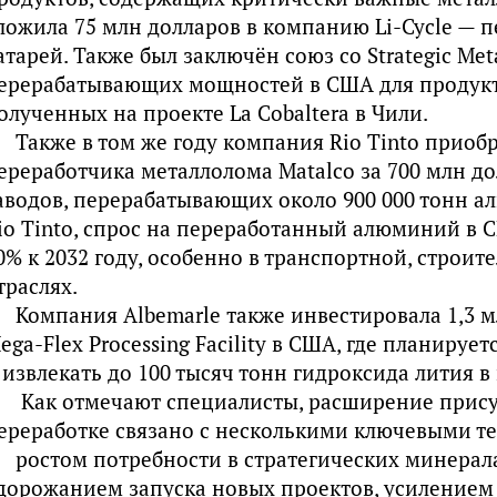
ложила 75 млн долларов в компанию Li-Cycle — 
атарей. Также был заключён союз со Strategic Me
ерерабатывающих мощностей в США для продукто
олученных на проекте La Cobaltera в Чили.
Также в том же году компания Rio Tinto приоб
ереработчика металлолома Matalco за 700 млн дол
аводов, перерабатывающих около 900 000 тонн а
io Tinto, спрос на переработанный алюминий в 
0% к 2032 году, особенно в транспортной, строи
траслях.
Компания Albemarle также инвестировала 1,3 м
ega-Flex Processing Facility в США, где планируе
 извлекать до 100 тысяч тонн гидроксида лития в 
Как отмечают специалисты, расширение прису
ереработке связано с несколькими ключевыми т
ростом потребности в стратегических минерал
дорожанием запуска новых проектов, усилением