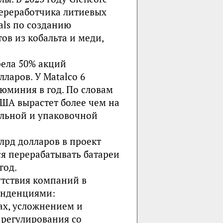
переработчика литиевых
tals по созданию
в из кобальта и меди,
рела 50% акций
ларов. У Matalco 6
люминия в год. По словам
США вырастет более чем на
тельной и упаковочной
лрд долларов в проект
тся перерабатывать батареи
год.
тствия компаний в
енденциями:
ах, усложнением и
 регулирования со