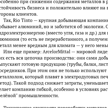
особенно при снижении содержания металлов в 
стойчивость бизнеса и положительно влияют на
тороны клиентов.
Так, Rio Tinto — крупная добывающая компания
обывает алюминий, но и заботится об экологии. 
идроэлектроэнергию (вместо угля, газа и др.) дл
люминия (то есть не переработанного, а полученн
еталл менее вредным для климата — у него мень
Или еще пример: ArcelorMittal — мировой лидер
их есть вся цепочка производства: они сами добы
ыпускают готовую продукцию (трубы, балки, листы
осредников. При этом они не только используют 
еталлолом, который плавят в электродуговых печ
етод). Такой подход снижает затраты, уменьшает
елает компанию гибкой, особенно в условиях ра
зелёной" промышленности.
Технические сложности переработки металлов