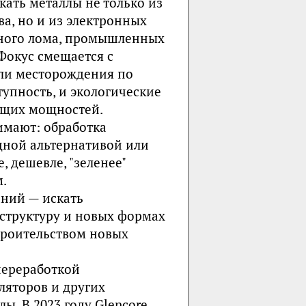
кать металлы не только из
а, но и из электронных
нного лома, промышленных
 Фокус смещается с
али месторождения по
тупность, и экологические
ющих мощностей.
имают: обработка
дной альтернативой или
 дешевле, "зеленее"
.
ний — искать
аструктуру и новых формах
строительством новых
переработкой
ляторов и других
. В 2023 году Glencore