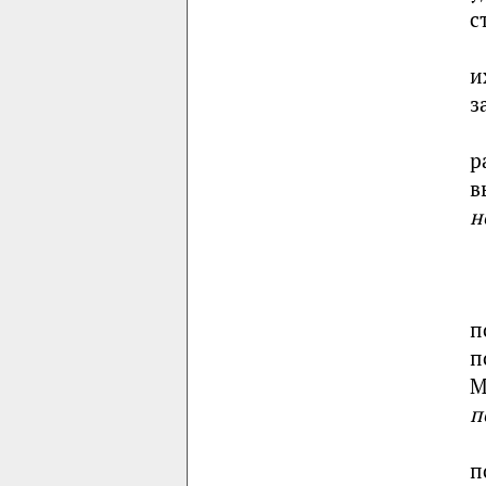
с
и
з
р
в
н
п
п
М
п
п