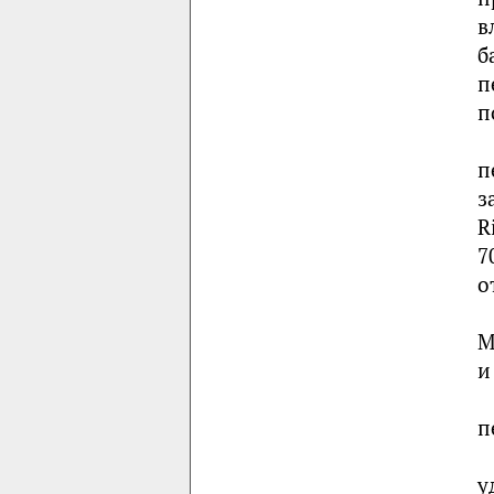
в
б
п
п
п
з
R
7
о
M
и
п
у