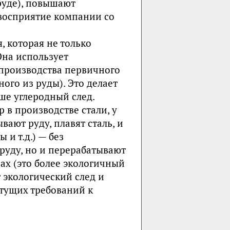
руде), повышают
 восприятие компании со
, которая не только
Она использует
я производства первичного
ого из руды). Это делает
ше углеродный след.
 в производстве стали, у
вают руду, плавят сталь, и
 и т.д.) — без
руду, но и перерабатывают
ах (это более экологичный
 экологический след и
стущих требований к