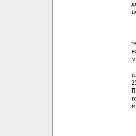
д
п
т
н
м
и
2
П
г
и