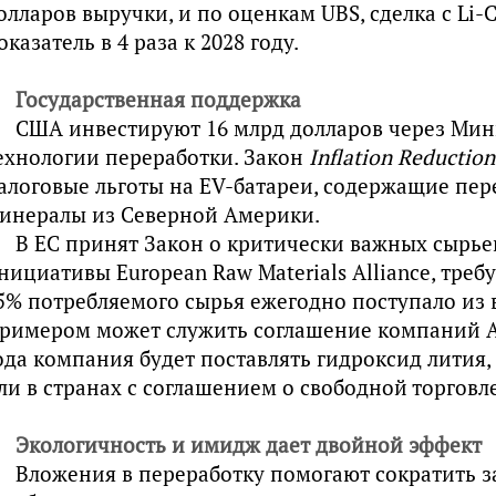
олларов выручки, и по оценкам UBS, сделка с Li-
оказатель в 4 раза к 2028 году.
Государственная поддержка
США инвестируют 16 млрд долларов через Мини
ехнологии переработки. Закон
Inflation Reduction
алоговые льготы на EV-батареи, содержащие пе
инералы из Северной Америки.
В ЕС принят Закон о критически важных сырье
нициативы European Raw Materials Alliance, тре
5% потребляемого сырья ежегодно поступало из 
римером может служить соглашение компаний Alb
ода компания будет поставлять гидроксид лития
ли в странах с соглашением о свободной торговл
Экологичность и имидж дает двойной эффект
Вложения в переработку помогают сократить з