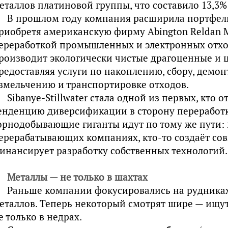
еталлов платиновой группы, что составило 13,3
В прошлом году компания расширила портфель
риобретя американскую фирму Abington Reldan 
ереработкой промышленных и электронных отхо
роизводит экологически чистые драгоценные и 
редоставляя услуги по накоплению, сбору, демон
змельчению и транспортировке отходов.
Sibanye-Stillwater стала одной из первых, кто 
енденцию диверсификации в сторону переработк
орнодобывающие гиганты идут по тому же пути: 
ерерабатывающих компаниях, кто-то создаёт со
инансирует разработку собственных технологий.
Металлы — не только в шахтах
Раньше компании фокусировались на рудниках
еталлов. Теперь некоторый смотрят шире — ищут
е только в недрах.