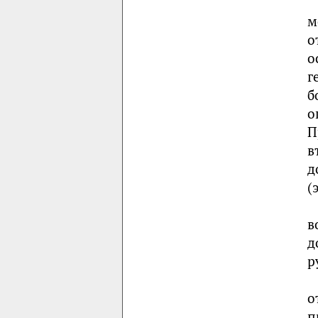
м
о
о
г
б
о
П
в
д
(
в
д
р
о
п