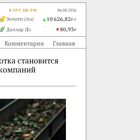
КУРС ЦБ РФ
06.08.2026
10 626,82
Золото (Au)
▲
₽/г
80,93
Доллар ($)
▼
₽
Комментарии
Главная
отка становится
 компаний