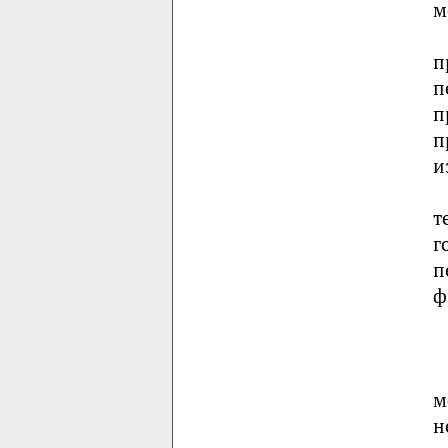
м
п
п
п
п
и
т
г
п
ф
м
н