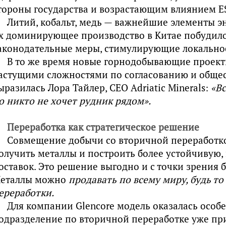
тороны государства и возрастающим влиянием E
Литий, кобальт, медь — важнейшие элементы эн
х доминирующее производство в Китае побудило
аконодательные меры, стимулирующие локальное
В то же время новые горнодобывающие проект
астущими сложностями по согласованию и общес
ыразилась Лора Тайлер, CEO Adriatic Minerals:
«Вс
о никто не хочет рудник рядом».
Переработка как стратегическое решение
Совмещение добычи со вторичной переработко
олучить металлы и построить более устойчивую
оставок. Это решение выгодно и с точки зрения б
еталлы можно
продавать по всему миру, будь то
ереработки.
Для компании Glencore модель оказалась особ
одразделение по вторичной переработке уже при