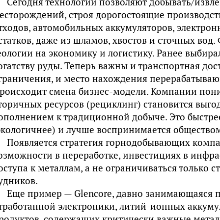
Сегодня технологии позволяют добывать/извле
есторождений, строя дорогостоящие производств
тходов, автомобильных аккумуляторов, электро
статков, даже из шламов, хвостов и сточных вод.
еологии на экономику и логистику. Ранее выбир
огатству руды. Теперь важны и транспортная дос
граничения, и место нахождения перерабатыва
роисходит смена бизнес-модели. Компании пон
торичных ресурсов (рециклинг) становится выго
ополнением к традиционной добыче. Это быстрее,
экологичнее) и лучше воспринимается обществом
Появляется стратегия горнодобывающих компа
озможности в переработке, инвестициях в инфр
оступа к металлам, а не ограничиваться только 
удников.
Еще пример — Glencore, давно занимающаяся 
тработанной электроники, литий-ионных аккуму
родуктов, содержащих критически важные металлы