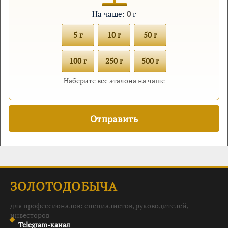
На чаше:
0
г
5 г
10 г
50 г
100 г
250 г
500 г
Наберите вес эталона на чаше
ЗОЛОТОДОБЫЧА
для профессионалов: специалистов, руководителей,
инвесторов
Telegram-канал