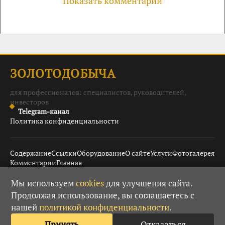
Показать комментарии
ЗОЛОТОДОБЫЧА
для профессионалов: специалистов, руководителей,
инвесторов
Telegram-канал
Политика конфиденциальности
Содержание
Ссылки
Оборудование
О сайте
Услуги
Фотогалерея
Комментарии
Главная
Мы используем
cookies
для улучшения сайта.
Продолжая использование, вы соглашаетесь с
© 2008–2026 Золотодобыча ·
· При использовании
18+
нашей
политикой конфиденциальности
.
материалов гиперссылка обязательна.
Принять
Отказаться