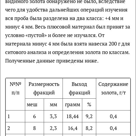
видимого золота обнаружено не было, вследствие
чего для удобства дальнейших операций изучения
вся проба была разделена на два класса: +4 мм и
минус 4 мм. Весь плюсовой материал был принят за
условно «пустой» и более не изучался. От
материала минус 4 мм была взята навеска 200 г для
ситового анализа и определения золота по классам.
Полученные данные приведены ниже.
№№
Размерность
Выход
Содержание
п/п
фракций
фракций
золота, г/т
меш
мм
грамм
%
1
6
3,3
18,44
9,2
0,4
2
8
2,3
16,4
8,2
0,4