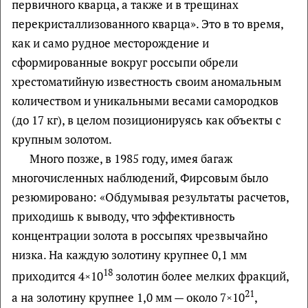
первичного кварца, а также и в трещинах
перекристаллизованного кварца». Это в то время,
как и само рудное месторождение и
сформированные вокруг россыпи обрели
хрестоматийную известность своим аномальным
количеством и уникальными весами самородков
(до 17 кг), в целом позиционируясь как объекты с
крупным золотом.
Много позже, в 1985 году, имея багаж
многочисленных наблюдений, Фирсовым было
резюмировано: «Обдумывая результаты расчетов,
приходишь к выводу, что эффективность
концентрации золота в россыпях чрезвычайно
низка. На каждую золотину крупнее 0,1 мм
18
приходится 4×10
золотин более мелких фракций,
21
а на золотину крупнее 1,0 мм — около 7×10
,