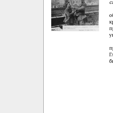
с
о
к
п
у
п
Г
б