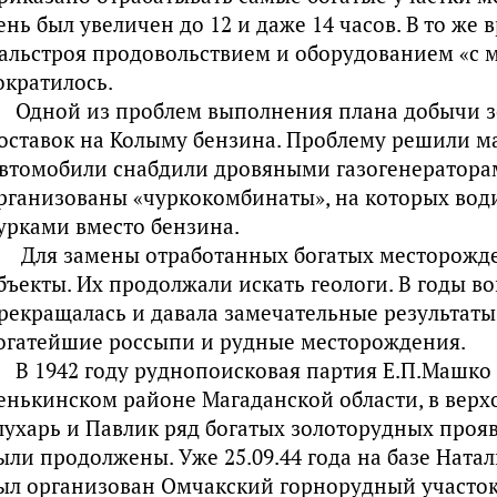
ень был увеличен до 12 и даже 14 часов. В то же
альстроя продовольствием и оборудованием «с м
ократилось.
Одной из проблем выполнения плана добычи з
оставок на Колыму бензина. Проблему решили м
втомобили снабдили дровяными газогенераторам
рганизованы «чуркокомбинаты», на которых води
урками вместо бензина.
Для замены отработанных богатых месторожд
бъекты. Их продолжали искать геологи. В годы в
рекращалась и давала замечательные результаты
огатейшие россыпи и рудные месторождения.
В 1942 году руднопоисковая партия Е.П.Машко
енькинском районе Магаданской области, в верхо
лухарь и Павлик ряд богатых золоторудных прояв
ыли продолжены. Уже 25.09.44 года на базе Нат
ыл организован Омчакский горнорудный участок