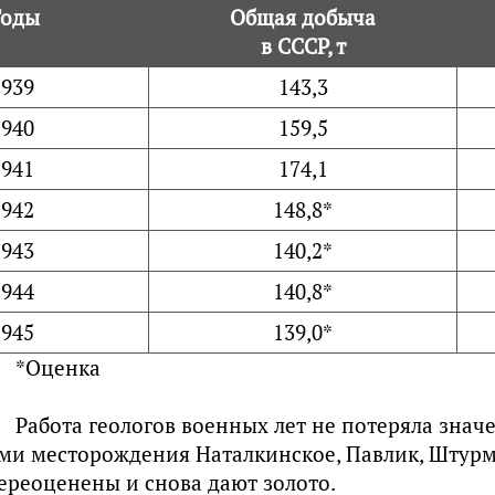
Годы
Общая добыча
в СССР, т
1939
143,3
1940
159,5
1941
174,1
1942
148,8*
1943
140,2*
1944
140,8*
1945
139,0*
*Оценка
Работа геологов военных лет не потеряла знач
ми месторождения Наталкинское, Павлик, Штурм
ереоценены и снова дают золото.