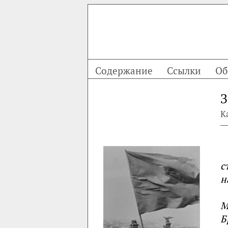
Содержание
Ссылки
Об
З
К
с
н
М
Б