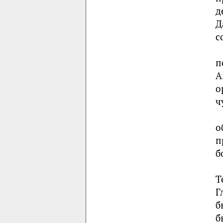
д
Д
с
п
А
о
ч
о
п
б
Т
Г
б
б