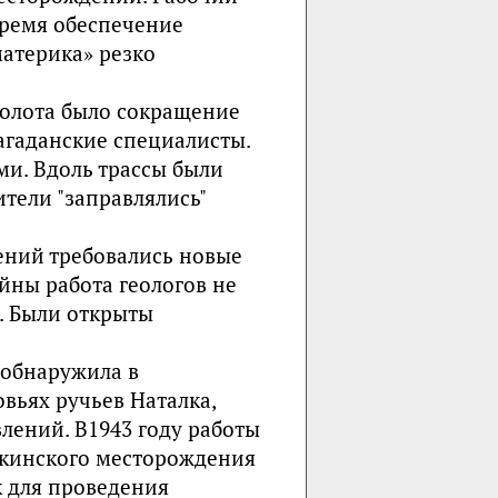
 время обеспечение
атерика» резко
олота было сокращение
агаданские специалисты.
и. Вдоль трассы были
тели "заправлялись"
ений требовались новые
ойны работа геологов не
. Были открыты
 обнаружила в
вьях ручьев Наталка,
лений. В1943 году работы
алкинского месторождения
 для проведения