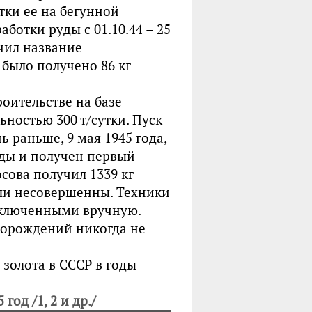
тки ее на бегунной
ботки руды с 01.10.44 – 25
учил название
 было получено 86 кг
роительстве на базе
ностью 300 т/сутки. Пуск
ь раньше, 9 мая 1945 года,
уды и получен первый
осова получил 1339 кг
ыли несовершенны. Техники
заключенными вручную.
торождений никогда не
золота в СССР в годы
год /1, 2 и др./