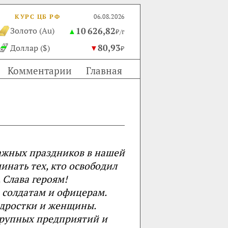
КУРС ЦБ РФ
06.08.2026
10 626,82
Золото (Au)
▲
₽/г
80,93
Доллар ($)
▼
₽
Комментарии
Главная
важных праздников в нашей
инать тех, кто освободил
 Слава героям!
 солдатам и офицерам.
одростки и женщины.
крупных предприятий и