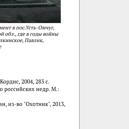
амент в пос.Усть-Омчуг,
 обл., где в годы войны
лкинское, Павлик,
е
Кордис, 2004, 283 с.
то российских недр. М.:
н, из-во "Охотник", 2013,