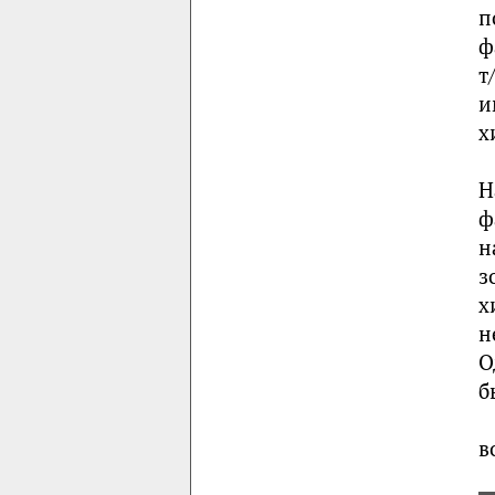
п
ф
т
и
х
Н
ф
н
з
х
н
О
б
в