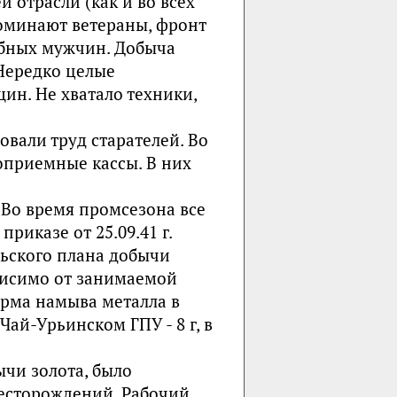
 отрасли (как и во всех
поминают ветераны, фронт
обных мужчин. Добыча
Нередко целые
ин. Не хватало техники,
вали труд старателей. Во
оприемные кассы. В них
. Во время промсезона все
риказе от 25.09.41 г.
рьского плана добычи
висимо от занимаемой
рма намыва металла в
 Чай-Урьинском ГПУ - 8 г, в
ычи золота, было
месторождений. Рабочий