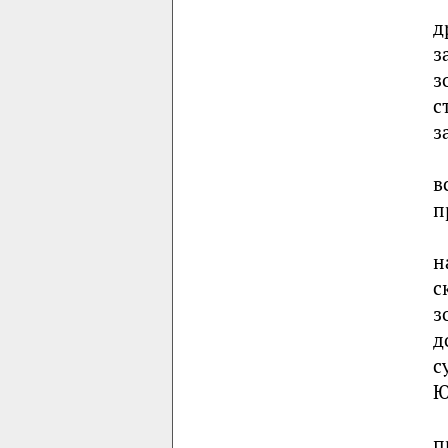
д
з
з
с
з
в
п
н
с
з
д
с
Ю
п