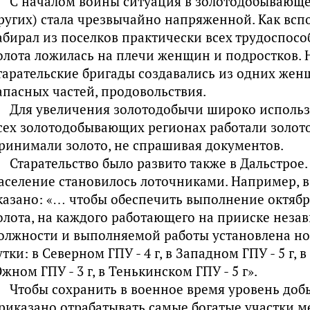
С началом войны ситуация в золотодобывающей
ругих) стала чрезвычайно напряженной. Как вс
абирал из поселков практически всех трудоспос
олота ложилась на плечи женщин и подростков. 
тарательские бригады создавались из одних женщ
апасных частей, продовольствия.
Для увеличения золотодобычи широко использо
сех золотодобывающих регионах работали золот
ринимали золото, не спрашивая документов.
Старательство было развито также в Дальстрое
аселение становилось лоточниками. Например, в п
казано: «… чтобы обеспечить выполнение октяб
олота, на каждого работающего на прииске неза
олжности и выполняемой работы установлена но
утки: в Северном ГПУ - 4 г, в Западном ГПУ - 5 г, в
жном ГПУ - 3 г, в Тенькинском ГПУ - 5 г».
Чтобы сохранить в военное время уровень доб
риказано отрабатывать самые богатые участки 