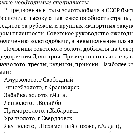
амые необходимые специалисты.
В предвоенные годы зoлотодобыча в СССР быст
беспечила высокую платежеспособность страны,
редитов за рубежом и крупных импортных закуп
ромышленности. Советское руководство ежегодн
величению золотодобычи, а невыполнение плана
Половины советского золота добывали на Севе
редприятия Дальстроя. Примерно столько же да
лавзолото: тресты, рудники, прииски. Наиболее 
ыли:
Амурзолото, г.Свободный
Енисейзолото, г.Красноярск.
Забайкалзолото, г.Чита. ,
Лензолото, г.Бодайбо
Приморзолото, г.Хабаровск
Уралзолото, г.Свердловск.
Якутзолото, г.Незаметный (позже, г.Алдан),