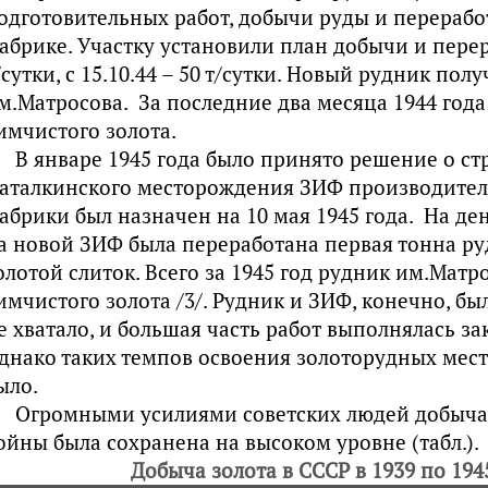
одготовительных работ, добычи руды и перерабо
абрике. Участку установили план добычи и перера
/сутки, с 15.10.44 – 50 т/сутки. Новый рудник пол
м.Матросова. За последние два месяца 1944 года
имчистого золота.
В январе 1945 года было принято решение о ст
аталкинского месторождения ЗИФ производитель
абрики был назначен на 10 мая 1945 года. На ден
а новой ЗИФ была переработана первая тонна р
олотой слиток. Всего за 1945 год рудник им.Матр
имчистого золота /3/. Рудник и ЗИФ, конечно, б
е хватало, и большая часть работ выполнялась 
днако таких темпов освоения золоторудных мес
ыло.
Огромными усилиями советских людей добыча 
ойны была сохранена на высоком уровне (табл.).
Добыча золота в СССР в 1939 по 1945 