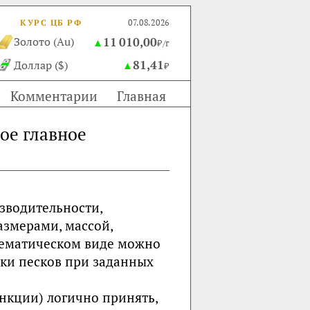
КУРС ЦБ РФ
07.08.2026
11 010,00
Золото (Au)
▲
₽/г
81,41
Доллар ($)
▲
₽
Комментарии
Главная
ое главное
зводительности,
азмерами, массой,
тематическом виде можно
ки песков при заданных
нкции) логично принять,