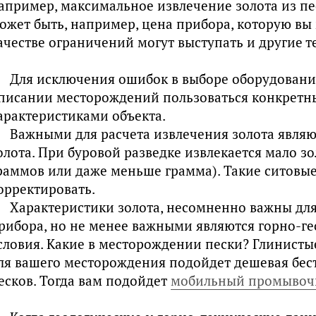
апример, максимальное извлечение золота из п
ожет быть, например, цена прибора, которую вы 
ачестве ограничений могут выступать и другие 
Для исключения ошибок в выборе оборудовани
писании месторождений пользоваться конкрет
арактеристиками объекта.
Важными для расчета извлечения золота являю
олота. При буровой разведке извлекается мало зо
раммов или даже меньше грамма). Такие ситовы
орректировать.
Характеристики золота, несомненно важны дл
рибора, но не менее важными являются горно-г
словия. Какие в месторождении пески? Глинисты
ля вашего месторождения подойдет дешевая бе
есков. Тогда вам подойдет
мобильный промывочн