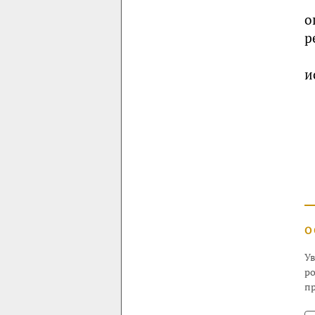
о
р
и
О
Ув
ро
пр