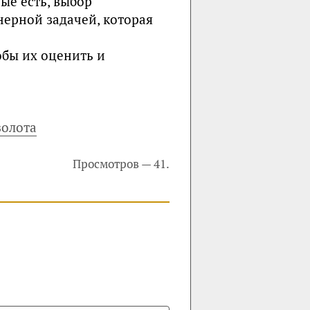
ые есть, выбор
ерной задачей, которая
обы их оценить и
золота
Просмотров — 41.