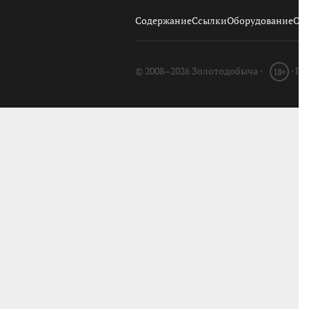
Содержание
Ссылки
Оборудование
О с
© 2008–2026 Золотодобыча ·
· П
18+