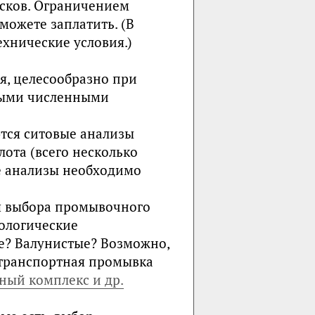
есков. Ограничением
можете заплатить. (В
технические условия.)
я, целесообразно при
ными численными
тся ситовые анализы
лота (всего несколько
е анализы необходимо
я выбора промывочного
еологические
е? Валунистые? Возможно,
странспортная промывка
ый комплекс и др.