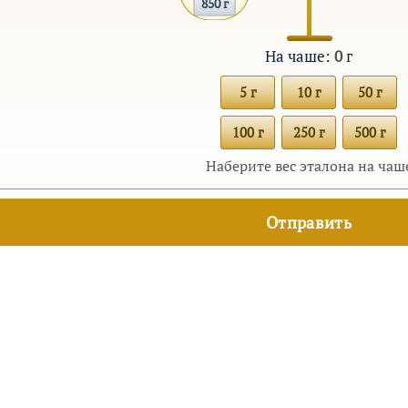
850 г
На чаше:
0
г
5 г
10 г
50 г
100 г
250 г
500 г
Наберите вес эталона на чаш
руководителей, инвесторов