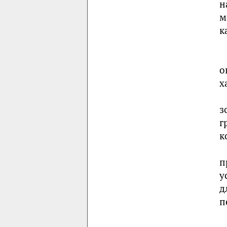
н
м
к
о
х
з
г
к
п
у
д
п