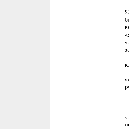
$
б
в
«
«
з
к
ч
р
«
о