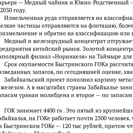
арьера — Медный чайник и Южно-Родственный —
 2030 году.
Измельченная руда отправляется на классифи
елкие частицы отправляются на флотацию, боле
оизмельчение и обратно на классификацию или н
Медный и железорудный концентрат отгружает
редприятия китайский рынок. Золотой концентра
аполярный филиал «Норникеля» на Таймыре для
Срок окупаемости Быстринского ГОКа рассчитан
азведанных запасов, по сегодняшней оценке, хват
Забайкальский проект пополнил корзину мета
 железом. А в масштабах страны Забайкалье зани
апасам уранаи молибдена и второе — по запасам
ГОК занимает 4400 га . Это пятый из крупнейш
абайкалья, на ГОКе работает почти 2500 человек.
а Быстринском ГОКе — 120 тыс рублей, притом чт