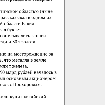
Читинской областью (ныне
 рассказывал в одном из
й области Равиль
вал буклет
м описывались запасы
ди и 30 т золота.
зию на месторождение за
, что металла в земле
 млн т железа.
90 млрд рублей началось в
 был основным акционером
тивов с Прохоровым.
0 млн купил китайский