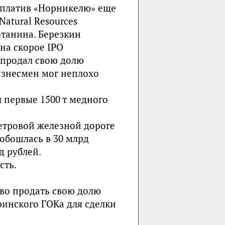
аплатив «Норникелю» еще
Natural Resources
танина. Березкин
на скорое IPO
м продал свою долю
изнесмен мог неплохо
л первые 1500 т медного
етровой железной дороге
 обошлась в 30 млрд
д рублей.
сть.
аво продать свою долю
ринского ГОКа для сделки