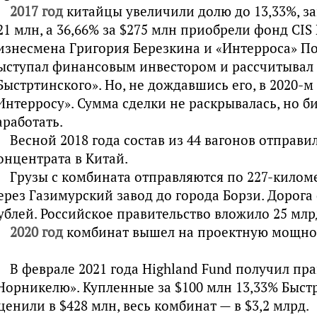
2017 год
китайцы увеличили долю до 13,33%, з
21 млн, а 36,66% за $275 млн приобрели фонд CIS 
изнесмена Григория Березкина и «Интерроса» По
ыступал финансовым инвестором и рассчитывал 
Быстртинского». Но, не дождавшись его, в 2020-
Интерросу». Сумма сделки не раскрывалась, но б
аработать.
Весной 2018 года состав из 44 вагонов отправи
онцентрата в Китай.
Грузы с комбината отправляются по 227-килом
ерез Газимурский завод до города Борзи. Дорога
ублей. Российское правительство вложило 25 млр
2020 год
комбинат вышел на проектную мощно
В феврале 2021 года Highland Fund получил пр
Норникелю». Купленные за $100 млн 13,33% Быст
ценили в $428 млн, весь комбинат — в $3,2 млрд.