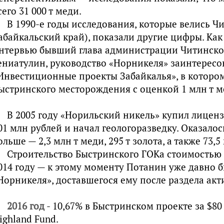
сего 31 000 т меди.
В 1990-е годы исследования, которые велись 
абайкальский край), показали другие цифры. Как
нтервью бывший глава администрации Читинско
ениатулин, руководство «Норникеля» заинтересо
Инвестиционные проекты Забайкалья», в которо
ыстринского месторождения с оценкой 1 млн т ме
В 2005 году «Норильский никель» купил лицен
01 млн рублей и начал геологоразведку. Оказалось
ольше — 2,3 млн т меди, 295 т золота, а также 73,5
Строительство Быстринского ГОКа стоимостью 
014 году — к этому моменту Потанин уже давно
Норникеля», доставшегося ему после раздела ак
2016 год
- 10,67% в Быстринском проекте за $8
ighland Fund.