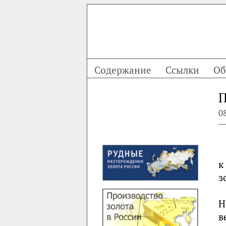
Содержание
Ссылки
Об
П
0
к
з
Н
в