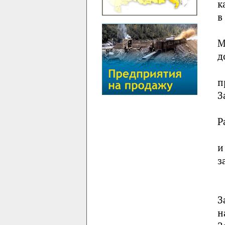
к
в
М
д
п
З
Р
и
з
З
н