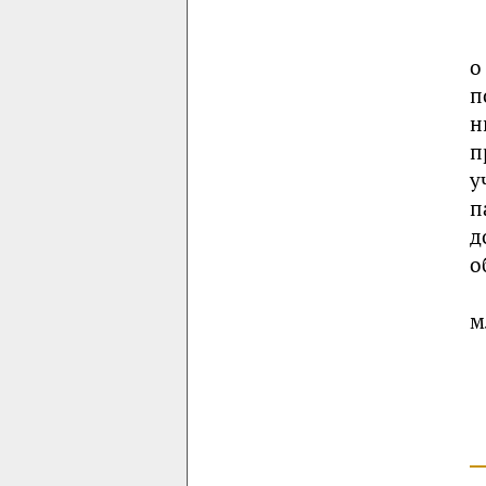
о
п
н
п
у
п
д
о
м