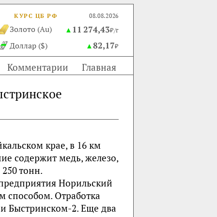
КУРС ЦБ РФ
08.08.2026
11 274,43
Золото (Au)
▲
₽/г
82,17
Доллар ($)
▲
₽
Комментарии
Главная
ыстринское
кальском крае, в 16 км
ние содержит медь, железо,
 250 тонн.
 предприятия Норильский
м способом. Отработка
 и Быстринском-2. Еще два