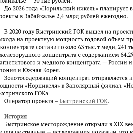
абайкалье — 50 тыс рублей.
До 2026 года «Норильский никель» планирует 
роекты в Забайкалье 2,4 млрд рублей ежегодно.
В 2020 году Быстринский ГОК вышел на проект
ыхода на проектную мощность годовой объем пр
 концентрате составит около 63 тыс. т меди, 241 тыс
 железорудного концентрата с содержанием 64,2
агнетитового и медного концентрата — России и
пония и Южная Корея.
Золотосодержащий концентрат отправляется н
ощности «Норникеля» в Заполярный филиал. «
Н
ыстринского ГОКа
Оператор проекта –
Быстринский ГОК
.
История
Быстринское месторождение открыли в XIX веке
еперспективным — исследования показали, что 