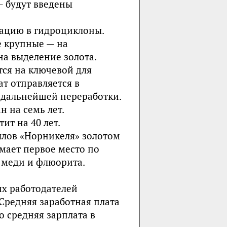
 будут введены
кацию в гидроциклоны.
е крупные — на
а выделение золота.
ся на ключевой для
т отправляется в
 дальнейшей переработки.
 на семь лет.
ит на 40 лет.
ллов «Норникеля» золотом
мает первое место по
 меди и флюорита.
их работодателей
 Средняя заработная плата
о средняя зарплата в