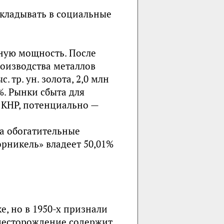
вкладывать в социальные
ную мощность. После
оизводства металлов
. тр. ун. золота, 2,0 млн
%. Рынки сбыта для
 КНР, потенциально —
а обогатительные
орникель
» владеет 50,01%
, но в 1950-х признали
месторождение содержит