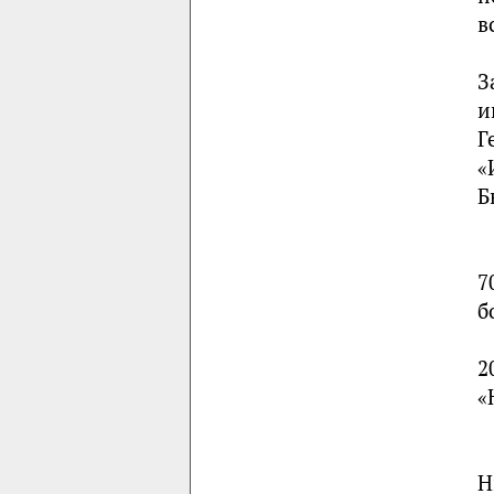
в
З
и
Г
«
Б
7
б
2
«
H