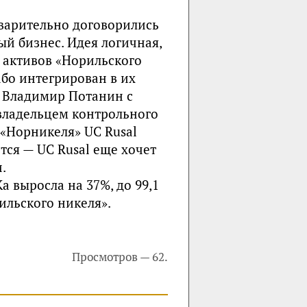
варительно договорились
й бизнес. Идея логичная,
 активов «Норильского
або интегрирован в их
 Владимир Потанин с
 владельцем контрольного
 «Норникеля» UC Rusal
тся — UC Rusal еще хочет
и.
а выросла на 37%, до 99,1
ильского никеля».
Просмотров — 62.