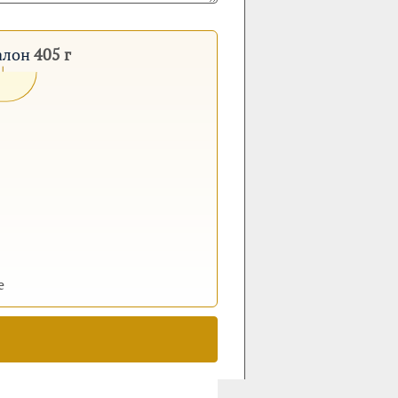
талон
405 г
е