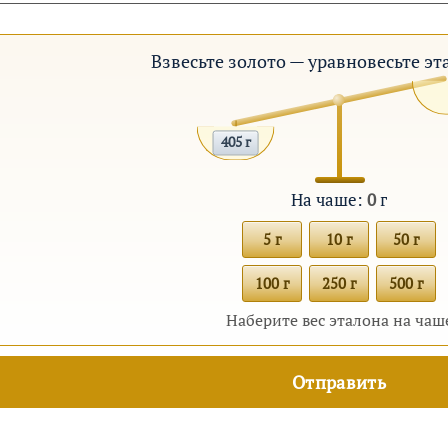
Взвесьте золото — уравновесьте э
405 г
На чаше:
0
г
5 г
10 г
50 г
100 г
250 г
500 г
Наберите вес эталона на чаш