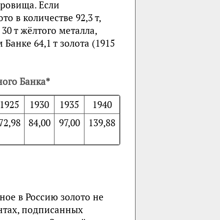
кровища. Если
о в количестве 92,3 т,
30 т жёлтого металла,
анке 64,1 т золота (1915
ого Банка*
1925
1930
1935
1940
72,98
84,00
97,00
139,88
ное в Россию золото не
нтах, подписанных