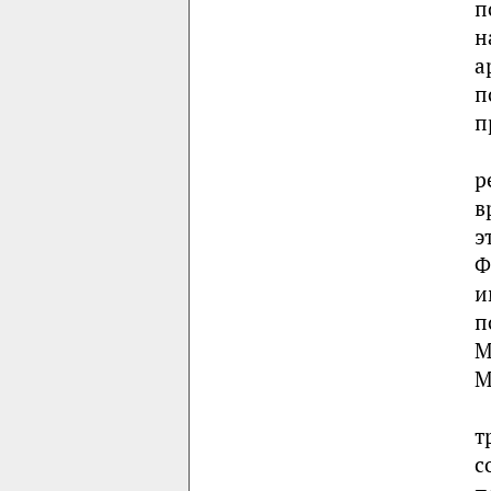
п
н
а
п
п
р
в
э
Ф
и
п
М
М
т
с