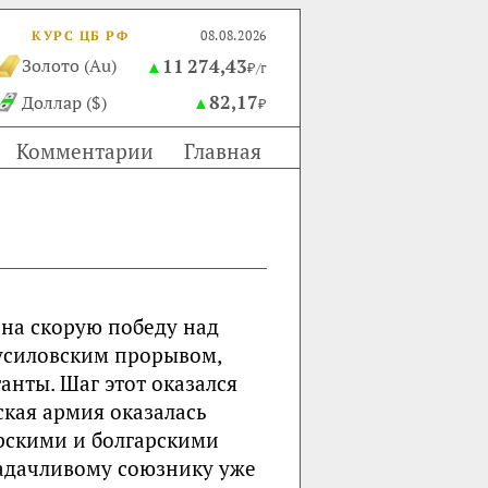
КУРС ЦБ РФ
08.08.2026
11 274,43
Золото (Au)
▲
₽/г
82,17
Доллар ($)
▲
₽
Комментарии
Главная
ь на скорую победу над
русиловским прорывом,
анты. Шаг этот оказался
ская армия оказалась
рскими и болгарскими
адачливому союзнику уже