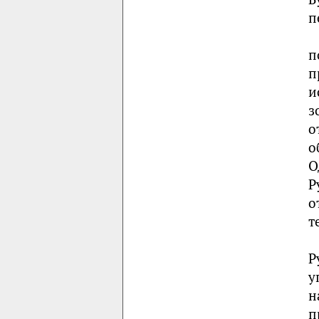
п
п
п
и
з
о
о
О
Р
о
т
Р
у
н
п