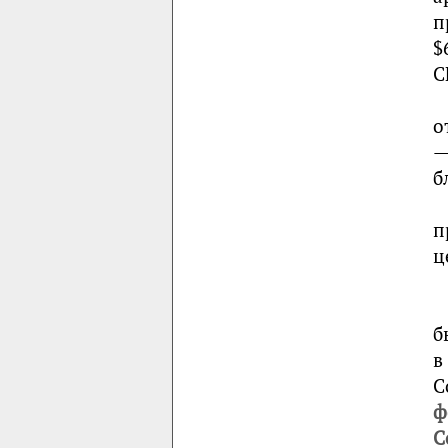
п
$
С
о
—
б
п
ц
б
в
С
ф
С