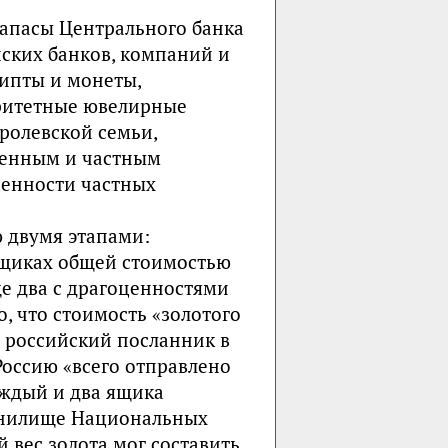
запасы Центрального банка
ских банков, компаний и
ипты и монеты,
аритетные ювелирные
ролевской семьи,
венным и частным
ценности частных
 двумя этапами:
8 ящиках общей стоимостью
ще два с драгоценностями
, что стоимость «золотого
г. российский посланник в
Россию «всего отправлено
аждый и два ящика
ранилище Национальных
 вес золота мог составить