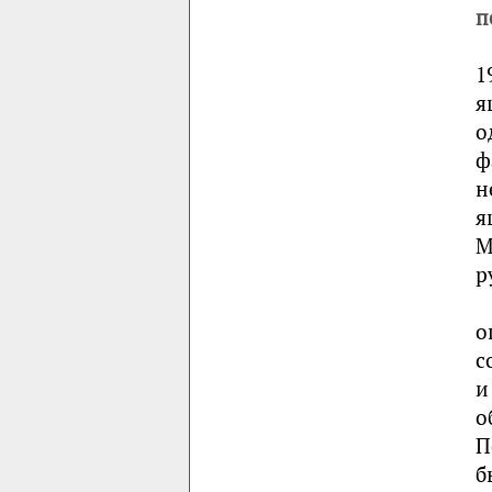
п
1
я
о
ф
н
я
М
р
о
с
и
о
П
б