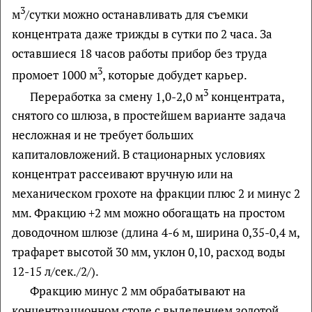
3
м
/сутки можно останавливать для съемки
концентрата даже трижды в сутки по 2 часа. За
оставшиеся 18 часов работы прибор без труда
3
промоет 1000 м
, которые добудет карьер.
3
Переработка за смену 1,0-2,0 м
концентрата,
снятого со шлюза, в простейшем варианте задача
несложная и не требует больших
капиталовложений. В стационарных условиях
концентрат рассеивают вручную или на
механическом грохоте на фракции плюс 2 и минус 2
мм. Фракцию +2 мм можно обогащать на простом
доводочном шлюзе (длина 4-6 м, ширина 0,35-0,4 м,
трафарет высотой 30 мм, уклон 0,10, расход воды
12-15 л/сек./2/).
Фракцию минус 2 мм обрабатывают на
концентрационном столе с выделением золотой