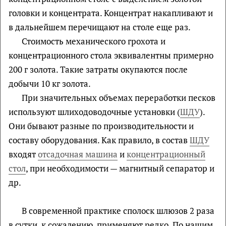
головки и концентрата. Концентрат накапливают и
в дальнейшем перечищают на столе еще раз.
Стоимость механического грохота и
концентрационного стола эквивалентны примерно
200 г золота. Такие затраты окупаются после
добычи 10 кг золота.
При значительных объемах переработки песков
используют шлиходоводочные установки (
ШДУ
).
Они бывают разные по производительности и
составу оборудования. Как правило, в состав
ШДУ
входят
отсадочная машина
и
концентрационный
стол
, при необходимости — магнитный сепаратор и
др.
В современной практике сполоск шлюзов 2 раза
в сутки, к сожалению, применяют редко. По нашим