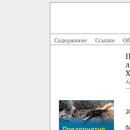
Содержание
Ссылки
Об
П
л
Х
А
2
б