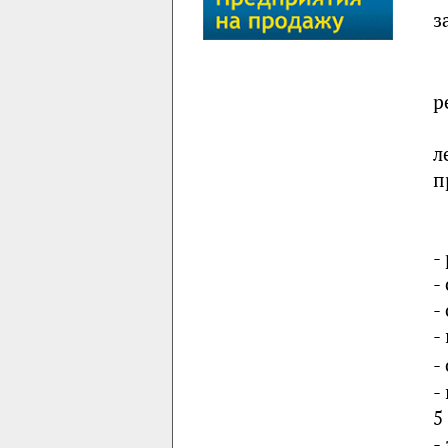
з
р
л
п
-
-
-
-
-
-
5
-