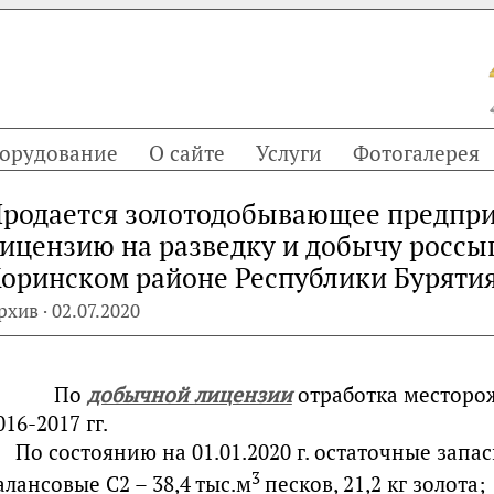
орудование
О сайте
Услуги
Фотогалерея
родается золотодобывающее предпр
ицензию на разведку и добычу россып
оринском районе Республики Буряти
рхив · 02.07.2020
По
добычной лицензии
отработка месторо
016-2017 гг.
По состоянию на 01.01.2020 г. остаточные запа
3
алансовые С2 – 38,4 тыс.м
песков, 21,2 кг золота;