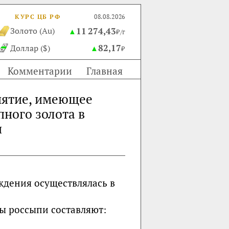
КУРС ЦБ РФ
08.08.2026
11 274,43
Золото (Au)
▲
₽/г
82,17
Доллар ($)
▲
₽
Комментарии
Главная
иятие, имеющее
ного золота в
я
ждения осуществлялась в
сы россыпи составляют: