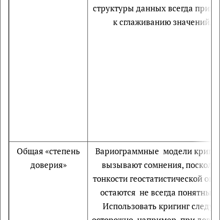
структуры данных всегда приво
к сглаживанию значений.
Общая «степень
Вариограммные модели криги
доверия»
вызывают сомнения, посколь
тонкости геостатистической оце
остаются не всегда понятным
Использовать кригинг следуе
осторожно, например, при дово