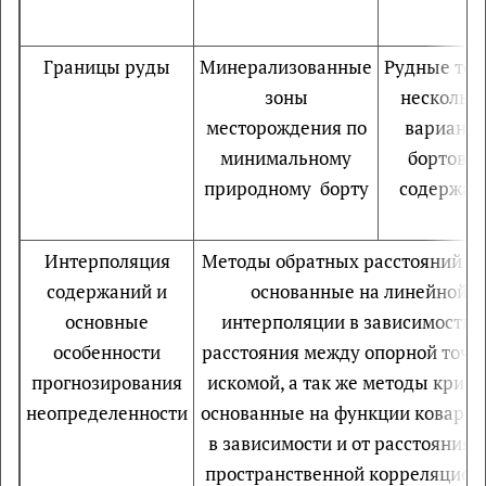
Границы руды
Минерализованные
Рудные тел
зоны
нескольк
месторождения по
вариант
минимальному
бортовог
природному борту
содержан
Интерполяция
Методы обратных расстояний (О
содержаний и
основанные на линейной
основные
интерполяции в зависимости 
особенности
расстояния между опорной точк
прогнозирования
искомой, а так же методы криги
неопределенности
основанные на функции ковари
в зависимости и от расстояния и
пространственной корреляцион