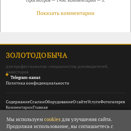
Показать комментарии
ЗОЛОТОДОБЫЧА
для профессионалов: специалистов, руководителей,
инвесторов
Telegram-канал
Политика конфиденциальности
Содержание
Ссылки
Оборудование
О сайте
Услуги
Фотогалерея
Комментарии
Главная
Мы используем
cookies
для улучшения сайта.
Продолжая использование, вы соглашаетесь с
© 2008–2026 Золотодобыча ·
· При использовании
18+