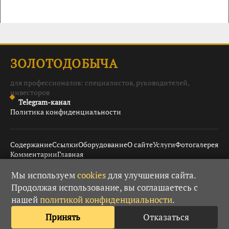
ЗОЛОТОДОБЫЧА
для профессионалов: специалистов, руководителей,
инвесторов
Telegram-канал
Политика конфиденциальности
Содержание
Ссылки
Оборудование
О сайте
Услуги
Фотогалерея
Комментарии
Главная
Мы используем
cookies
для улучшения сайта.
Продолжая использование, вы соглашаетесь с
© 2008–2026 Золотодобыча ·
· При использовании
18+
нашей
политикой конфиденциальности
.
материалов гиперссылка обязательна.
Принять
Отказаться