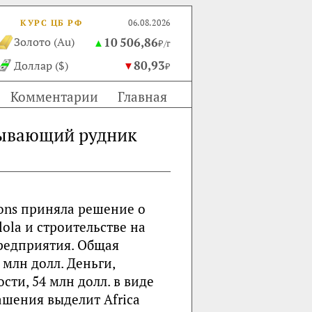
КУРС ЦБ РФ
06.08.2026
10 506,86
Золото (Au)
▲
₽/г
80,93
Доллар ($)
▼
₽
Комментарии
Главная
бывающий рудник
ons приняла решение о
ola и строительстве на
редприятия. Общая
 млн долл. Деньги,
сти, 54 млн долл. в виде
ашения выделит Africa