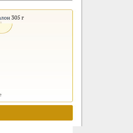
талон
305 г
е