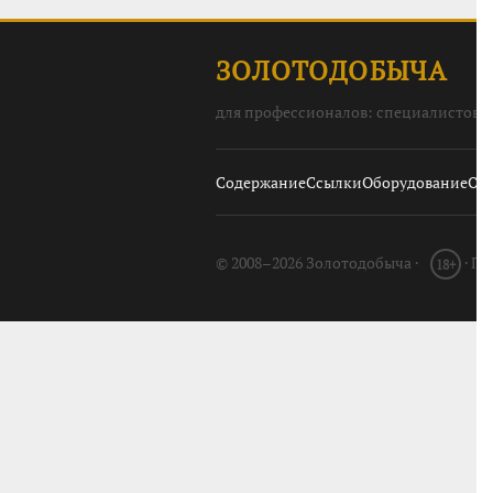
ЗОЛОТОДОБЫЧА
для профессионалов: специалистов, 
Содержание
Ссылки
Оборудование
О с
© 2008–2026 Золотодобыча ·
· П
18+