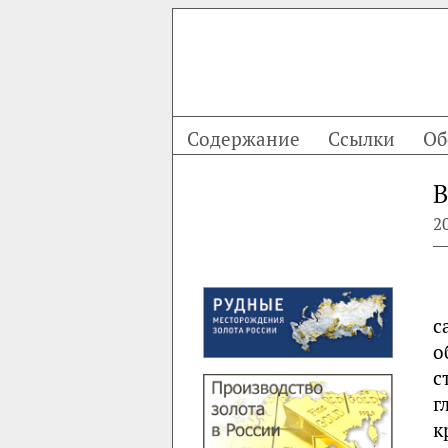
Содержание
Ссылки
Об
В
2
с
о
с
г
к