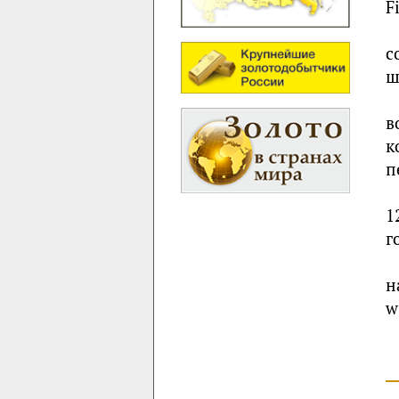
F
с
ш
в
к
п
1
г
н
w