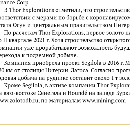
inance Corp.
В Thor Explorations отметили, что строительств
оответствии с мерами по борьбе с коронавирусо
тата Осун и центральным правительством Нигер
По расчетам Thor Explorations, первое золото н
о II квартале 2021 г. Хотя строительство открытог
омпании уже прорабатывают возможность будущ
ерехода к подземной добыче.
Компания приобрела проект Segilola в 2016 г.
20 км от столицы Нигерии, Лагоса. Согласно прог
одовая добыча на руднике составит около 1 т золо
Кроме Segilola, в активе компании Thor Explora
а юго-востоке Сенегала и Houndé на западе Бурк
ww.zolotodb.ru, по материалам www.mining.com