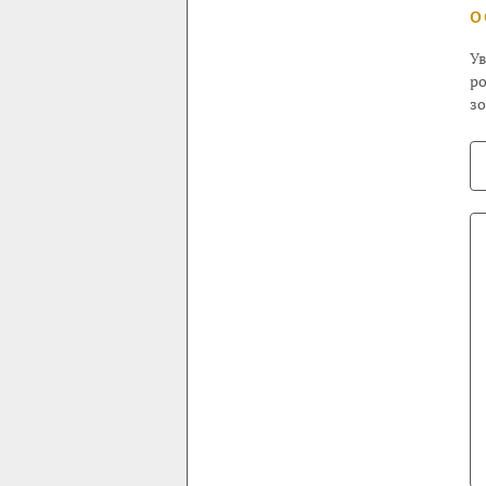
О
Ув
ро
з