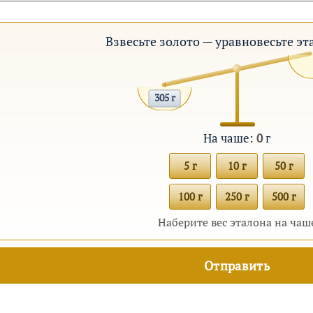
Взвесьте золото — уравновесьте э
305 г
На чаше:
0
г
5 г
10 г
50 г
100 г
250 г
500 г
Наберите вес эталона на чаш