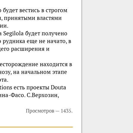
о будет вестись в строгом
м, принятыми властями
ии.
а Segilola будет получено
о рудника еще не начато, в
его расширения и
 Месторождение находится в
нозу, на начальном этапе
та.
tions есть проекты Douta
ина-Фасо. С.Верхозин,
Просмотров — 1435.