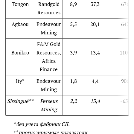
Tongon
Randgold
8,9
37,3
676
Resources
Agbaou
Endeavour
5,5
20,1
647
Mining
F&M Gold
Bonikro
Resources,
3,9
13,4
1105
Africa
Finance
Ity*
Endeavour
1,8
4,4
906
Mining
Sissingué**
Perseus
2,2
13,4
~630
Mining
* без учета фабрики
CIL
** прогнозируемые показатели