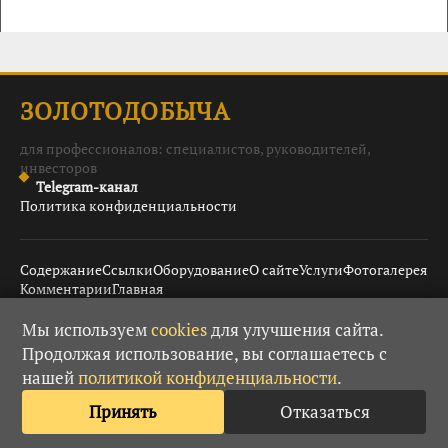
ЗОЛОТОДОБЫЧА
для профессионалов: специалистов, руководителей,
инвесторов
Telegram-канал
Политика конфиденциальности
Содержание
Ссылки
Оборудование
О сайте
Услуги
Фотогалерея
Комментарии
Главная
Мы используем
cookies
для улучшения сайта.
Продолжая использование, вы соглашаетесь с
© 2008–2026 Золотодобыча ·
· При использовании
18+
нашей
политикой конфиденциальности
.
материалов гиперссылка обязательна.
Принять
Отказаться