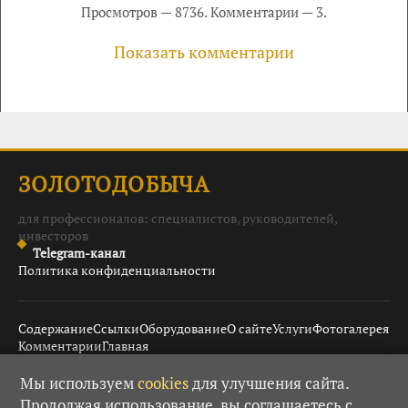
Просмотров — 8736. Комментарии — 3.
Показать комментарии
ЗОЛОТОДОБЫЧА
для профессионалов: специалистов, руководителей,
инвесторов
Telegram-канал
Политика конфиденциальности
Содержание
Ссылки
Оборудование
О сайте
Услуги
Фотогалерея
Комментарии
Главная
Мы используем
cookies
для улучшения сайта.
Продолжая использование, вы соглашаетесь с
© 2008–2026 Золотодобыча ·
· При использовании