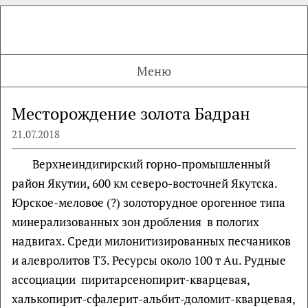
Меню
Месторождение золота Бадран
21.07.2018
Верхнеиндигирский горно-промышленный
район Якутии, 600 км северо-восточней Якутска.
Юрское-меловое (?) золоторудное орогенное типа
минерализованных зон дробления в пологих
надвигах. Среди милонитизированных песчаников
и алевролитов T3. Ресурсы около 100 т Au. Рудные
ассоциации пиритарсенопирит-кварцевая,
халькопирит-сфалерит-альбит-доломит-кварцевая,