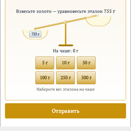
Взвесьте золото — уравновесьте эталон
755 г
755 г
На чаше:
0
г
5 г
10 г
50 г
100 г
250 г
500 г
Наберите вес эталона на чаше