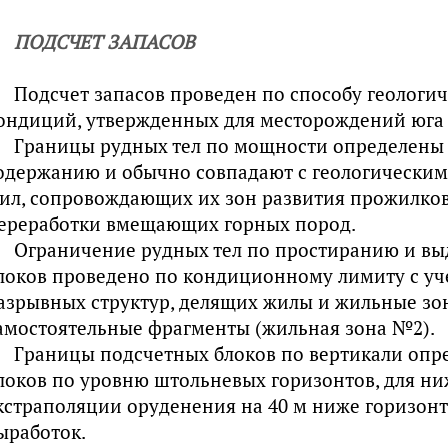
ПОДСЧЕТ ЗАПАСОВ
Подсчет запасов проведен по способу геологич
ондиций, утвержденных для месторождений юга 
Границы рудных тел по мощности определены
одержанию и обычно совпадают с геологически
ил, сопровождающих их зон развития прожилко
ереработки вмещающих горных пород.
Ограничение рудных тел по простиранию и вы
локов проведено по кондиционному лимиту с у
азрывных структур, делящих жилы и жильные зо
амостоятельные фрагменты (жильная зона №2).
Границы подсчетных блоков по вертикали опр
локов по уровню штольневых горизонтов, для ни
кстраполяции оруденения на 40 м ниже горизон
ыработок.