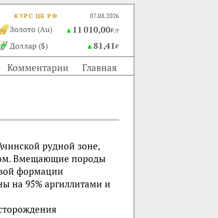
КУРС ЦБ РФ
07.08.2026
11 010,00
Золото (Au)
▲
₽/г
81,41
Доллар ($)
▲
₽
Комментарии
Главная
чинской рудной зоне,
мом. Вмещающие породы
овой формации
ны на 95% аргиллитами и
есторождения