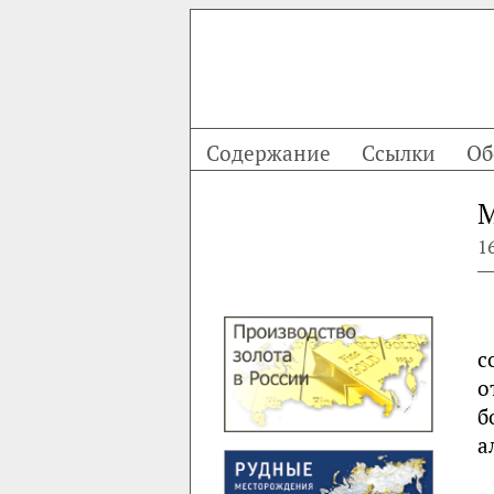
Содержание
Ссылки
Об
М
1
с
о
б
а