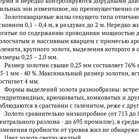
ерми и нередко контролируются дорудными дай
ильных зон изменчивое, но преимущественно се
Золотокварцевые жилы секущего типа отличаю
сновном 0,1 – 0,4 м, в раздувах до 2 м. Нередко 
огатые по содержанию проводники мощностью до
олосчатым и массивным кварцем с примесью арс
аленита, крупного золота, выделения которого в
азмеры 0,25 – 2,0 мм.
Размер золотин свыше 0,25 мм составляет 76% в
,5-1 мм - 40 %. Максимальный размер золотин, вс
остигает 4 мм.
Формы выделений золота разнообразны: встреч
ендритовидных, крючковатых, комковатых и друг
аблюдаются в срастании с галенитом, реже с др
Золото сравнительно низкопробное (от 713 до 8
ентрального разлома - до 695 промилле), в сред
зменения пробности от уровня жил не обнаруже
Цвет золота светло-желтый.