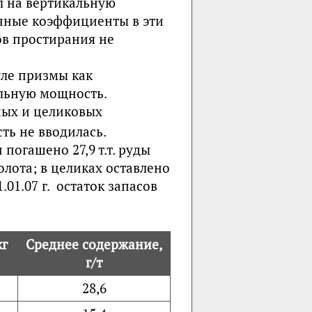
л на вертикальную
чные коэффициенты в эти
ов простирания не
ле призмы как
льную мощность.
ных и целиковых
сть не вводилась.
погашено 27,9 т.т. руды
 золота; в целиках оставлено
1.01.07 г. остаток запасов
кг
Среднее содержание,
г/т
28,6