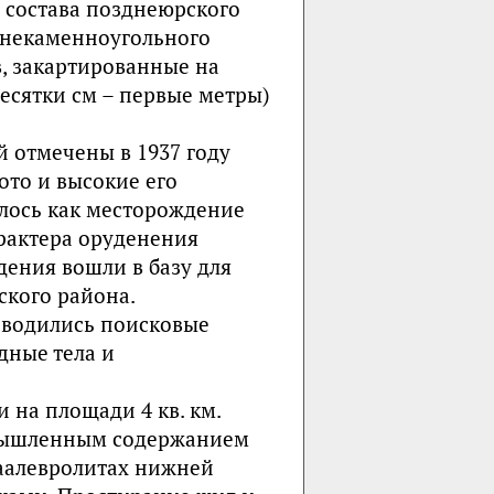
 состава позднеюрского
днекаменноугольного
, закартированные на
есятки см – первые метры)
 отмечены в 1937 году
ото и высокие его
валось как месторождение
рактера оруденения
ения вошли в базу для
кого района.
оводились поисковые
дные тела и
 на площади 4 кв. км.
омышленным содержанием
таалевролитах нижней