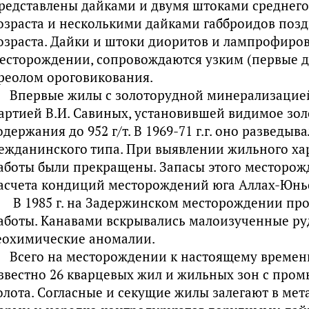
редставлены дайками и двумя штоками среднего
озраста и несколькими дайками габброидов поз
озраста. Дайки и штоки диоритов и лампрофиров
есторождении, сопровождаются узким (первые д
реолом ороговикования.
Впервые жилы с золоторудной минерализацией
артией В.И. Савиных, установившей видимое зол
одержания до 952 г/т. В 1969-71 г.г. оно разведы
ежданинского типа. При выявлении жильного ха
аботы были прекращены. Запасы этого месторожд
асчета кондиций месторождений юга Аллах-Юньс
В 1985 г. на Задержинском месторождении пр
аботы. Канавами вскрывались малоизученные ру
еохимические аномалии.
Всего на месторождении к настоящему времени
звестно 26 кварцевых жил и жильных зон с пр
олота. Согласные и секущие жилы залегают в ме