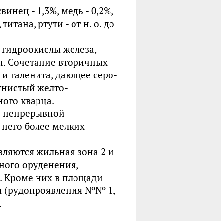
инец - 1,3%, медь - 0,2%,
итана, ртути - от н. о. до
 гидроокислы железа,
ин. Сочетание вторичных
и галенита, дающее серо-
ятнистый желто-
ого кварца.
е непрерывной
него более мелких
ляются жильная зона 2 и
ного оруденения,
. Кроме них в площади
л (рудопроявления №№ 1,
.