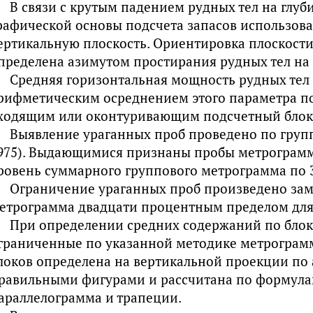
В связи с крутым падением рудных тел на глуби
рафической основы подсчета запасов использов
ертикальную плоскость. Ориентировка плоскост
пределена азимутом простирания рудных тел на 
Средняя горизонтальная мощность рудных тел
рифметическим осреднением этого параметра по
ходящим или оконтуривающим подсчетный блок
Выявление ураганных проб проведено по групп
975). Выдающимися признаны пробы метрограм
ровень суммарного группового метрограмма по 3
Ограничение ураганных проб произведено зам
етрограмма двадцати процентным пределом для
При определении средних содержаний по бло
граниченные по указанной методике метрограм
локов определена на вертикальной проекции по 
равильными фигурами и рассчитана по формулам
араллелограмма и трапеции.