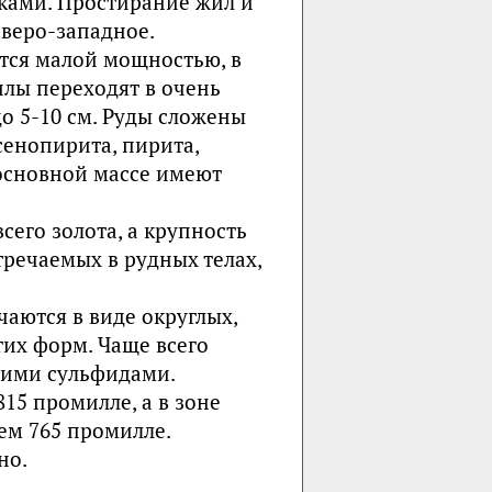
ками. Простирание жил и
веро-западное.
тся малой мощностью, в
жилы переходят в очень
 5-10 см. Руды сложены
енопирита, пирита,
 основной массе имеют
сего золота, а крупность
тречаемых в рудных телах,
аются в виде округлых,
их форм. Чаще всего
угими сульфидами.
15 промилле, а в зоне
нем 765 промилле.
но.