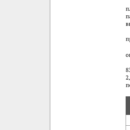
п
п
в
п
о
8
2
п