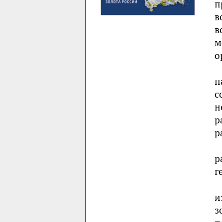
п
в
в
м
о
п
с
н
р
р
р
г
и
з