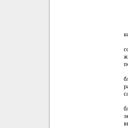
к
с
ж
п
б
р
с
б
э
в