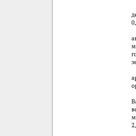
д
0
а
м
г
з
а
о
В
в
м
2