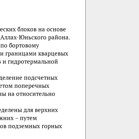
еских блоков на основе
Аллах-Юньского района.
 по бортовому
ми границами кварцевых
в и гидротермальной
деление подсчетных
четом поперечных
ны на относительно
еделены для верхних
жних – путем
тов подземных горных