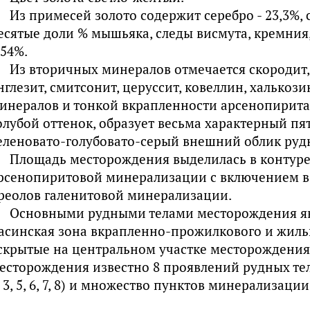
Из примесей золото содержит серебро - 23,3%, св
есятые доли % мышьяка, следы висмута, кремния, т
,54%.
Из вторичных минералов отмечается скородит,
нглезит, смитсонит, церуссит, ковеллин, халькоз
инералов и тонкой вкрапленности арсенопирита 
олубой оттенок, образует весьма характерный п
еленовато-голубовато-серый внешний облик рудн
Площадь месторождения выделилась в контур
рсенопиритовой минерализации с включением в 
реолов галенитовой минерализации.
Основными рудными телами месторождения яв
асинская зона вкрапленно-прожилкового и жиль
скрытые на центральном участке месторождения
есторождения известно 8 проявлений рудных те
, 3, 5, 6, 7, 8) и множество пунктов минерализации