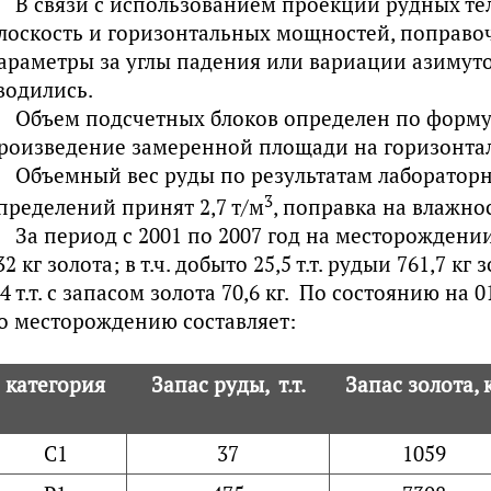
В связи с использованием проекции рудных те
лоскость и горизонтальных мощностей, поправо
араметры за углы падения или вариации азимут
водились.
Объем подсчетных блоков определен по форму
роизведение замеренной площади на горизонта
Объемный вес руды по результатам лаборатор
3
пределений принят 2,7 т/м
, поправка на влажно
За период с 2001 по 2007 год на месторождении 
32 кг золота; в т.ч. добыто 25,5 т.т. рудыи 761,7 кг
,4 т.т. с запасом золота 70,6 кг. По состоянию на 0
о месторождению составляет:
категория
Запас руды, т.т.
Запас золота, 
С1
37
1059