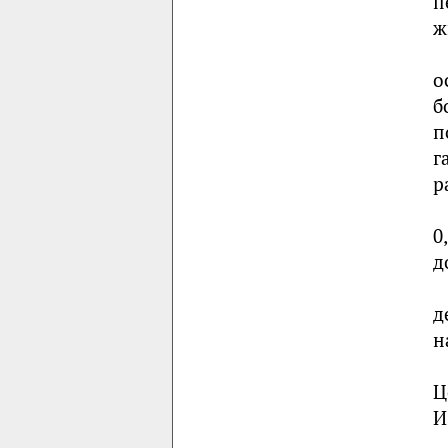
п
ж
о
б
п
г
р
0
д
д
н
Ц
И