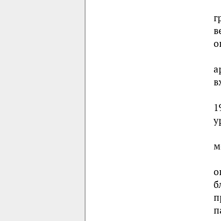
г
в
о
а
в
1
у
м
о
б
п
п