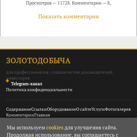
Просмотров — 11728. Комментарии — 8.
Показать комментарии
ЗОЛОТОДОБЫЧА
для профессионалов: специалистов, руководителей,
инвесторов
Telegram-канал
Политика конфиденциальности
Содержание
Ссылки
Оборудование
О сайте
Услуги
Фотогалерея
Комментарии
Главная
Мы используем
cookies
для улучшения сайта.
Продолжая использование, вы соглашаетесь с
© 2008–2026 Золотодобыча ·
· При использовании
18+