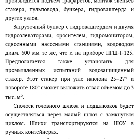
производится подъем трафаретов, монтаж звеньев
стакера, пульповода, бункера, гидровашгерда и
других узлов.
Загрузочный бункер с гидровашгердом и двумя
гидроэлеваторами, оросителем, гидромонитором,
сдвоенными насосными станциями, водоводом
диам. 600 мм те же, что и на приборе ПГШ-I-125.
Предполагается также установить для
промышленных испытаний водозащищенный
стакер. Этот стакер при угле наклона 25–27° и
повороте 180° сможет выло­жить отвал объемом до 3
3
тыс. м
.
Сполоск головного шлюза и подшлюзков будет
осуществляться через малый шлюз с замкнутым
циклом. Шлихи транспортируются на ШОУ в
ручных контейнерах.