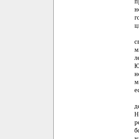
п
н
г
ц
с
м
л
Ю
н
м
е
д
Н
р
б
н