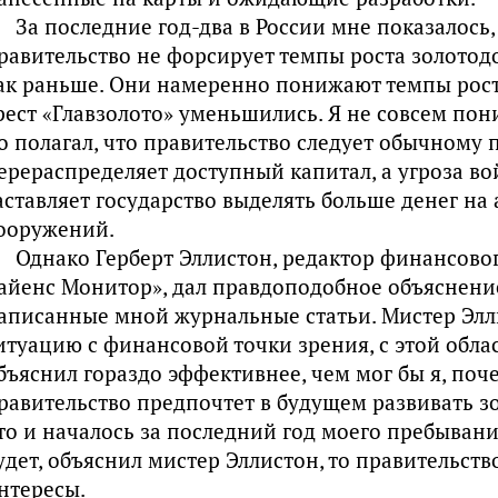
За последние год-два в России мне показалось,
равительство не форсирует темпы роста золотод
ак раньше. Они намеренно понижают темпы рост
рест «Главзолото» уменьшились. Я не совсем пон
о полагал, что правительство следует обычному 
ерераспределяет доступный капитал, а угроза во
аставляет государство выделять больше денег на
ооружений.
Однако Герберт Эллистон, редактор финансово
айенс Монитор», дал правдоподобное объяснени
аписанные мной журнальные статьи. Мистер Элл
итуацию с финансовой точки зрения, с этой обла
бъяснил гораздо эффективнее, чем мог бы я, поч
равительство предпочтет в будущем развивать з
то и началось за последний год моего пребывания
удет, объяснил мистер Эллистон, то правительст
нтересы.