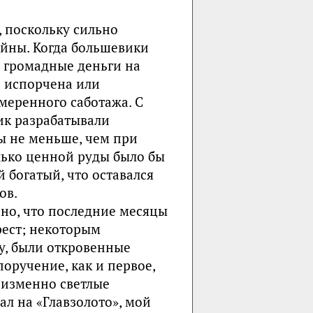
, поскольку сильно
ойны. Когда большевики
и громадные деньги на
а испорчена или
меренного саботажа. С
ик разрабатывали
ы не меньше, чем при
лько ценной руды было бы
й богатый, что оставался
ов.
но, что последние месяцы
рест; некоторым
у, были откровенные
поручение, как и первое,
неизменно светлые
ал на «Главзолото», мой