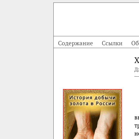
Содержание
Ссылки
Об
X
Д
в
т
н