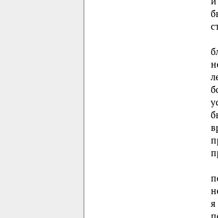
и
б
с
б
н
л
б
у
б
в
п
п
п
н
я
п