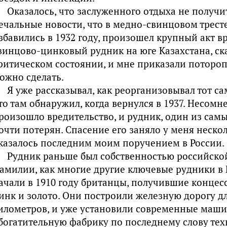
Оказалось, что заслуженного отдыха не получи
ечальные новости, что в медно-свинцовом тресте
збавились в 1932 году, произошел крупный акт в
винцово-цинковый рудник на юге Казахстана, ска
ритическом состоянии, и мне приказали потороп
ожно сделать.
Я уже рассказывал, как реорганизовывал тот са
то там обнаружил, когда вернулся в 1937. Несом
роизошло вредительство, и рудник, один из самы
очти потерян. Спасение его заняло у меня нескол
казалось последним моим поручением в России.
Рудник раньше был собственностью российско
амилии, как многие другие ключевые рудники в Р
ачали в 1910 году британцы, получившие концес
инк и золото. Они построили железную дорогу д
илометров, и уже установили современные маши
богатительную фабрику по последнему слову техн