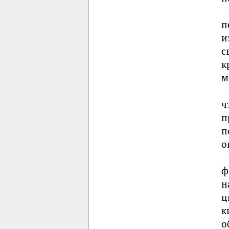
п
и
с
к
м
ч
п
п
о
ф
н
ц
к
о