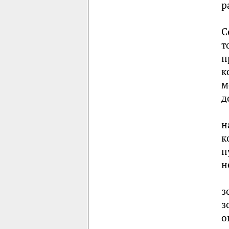
р
С
т
п
к
м
д
н
к
п
н
з
з
о