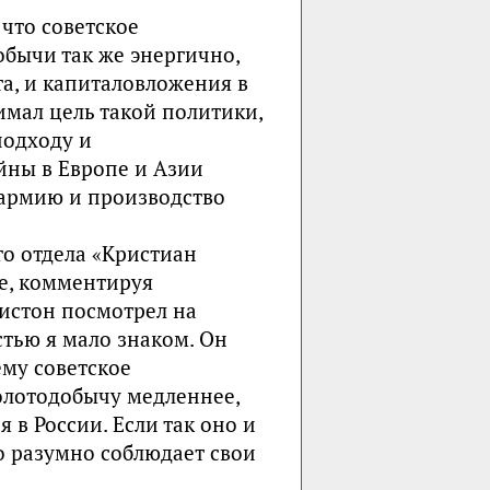
 что советское
обычи так же энергично,
а, и капиталовложения в
имал цель такой политики,
подходу и
йны в Европе и Азии
 армию и производство
го отдела «Кристиан
е, комментируя
истон посмотрел на
стью я мало знаком. Он
ему советское
олотодобычу медленнее,
 в России. Если так оно и
во разумно соблюдает свои