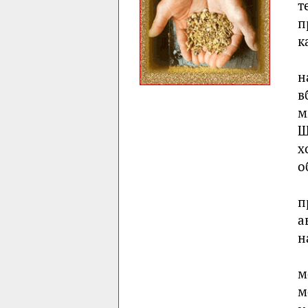
т
п
к
н
в
м
Ш
х
о
п
а
н
м
м