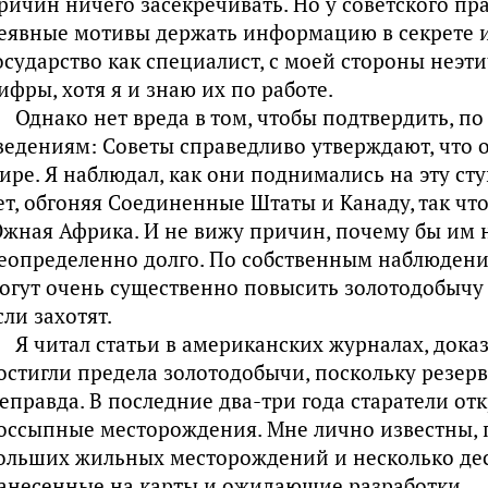
ричин ничего засекречивать. Но у советского пра
еявные мотивы держать информацию в секрете и,
осударство как специалист, с моей стороны неэт
ифры, хотя я и знаю их по работе.
Однако нет вреда в том, чтобы подтвердить, п
ведениям: Советы справедливо утверждают, что о
ире. Я наблюдал, как они поднимались на эту ст
ет, обгоняя Соединенные Штаты и Канаду, так чт
жная Африка. И не вижу причин, почему бы им н
еопределенно долго. По собственным наблюдени
огут очень существенно повысить золотодобычу
сли захотят.
Я читал статьи в американских журналах, док
остигли предела золотодобычи, поскольку резерв
еправда. В последние два-три года старатели о
оссыпные месторождения. Мне лично известны, п
ольших жильных месторождений и несколько де
анесенные на карты и ожидающие разработки.