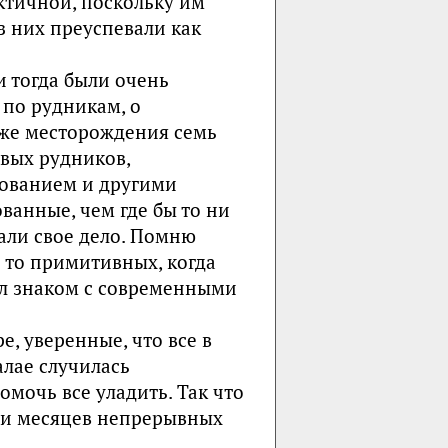
актичной, поскольку им
з них преуспевали как
 тогда были очень
 по рудникам, о
е же месторождения семь
овых рудников,
рованием и другими
ванные, чем где бы то ни
али свое дело. Помню
и то примитивных, когда
ыл знаком с современными
е, уверенные, что все в
алае случилась
мочь все уладить. Так что
яти месяцев непрерывных