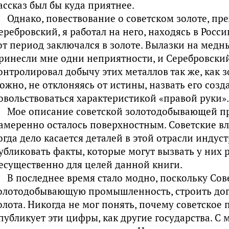
ассказ был бы куда приятнее.
Однако, повествование о советском золоте, пр
еребровский, я работал на него, находясь в Росси
от период заключался в золоте. Вылазки на мед
ринесли мне одни неприятности, и Серебровский
онтролировал добычу этих металлов так же, как з
ожно, не отклоняясь от истины, назвать его созд
овольствоваться характеристикой «правой руки».
Мое описание советской золотодобывающей 
амеренно осталось поверхностным. Советские вл
огда дело касается деталей в этой отрасли индуст
убликовать факты, которые могут вызвать у них 
есущественно для целей данной книги.
В последнее время стало модно, поскольку Сов
олотодобывающую промышленность, строить дог
олота. Никогда не мог понять, почему советское 
публикует эти цифры, как другие государства. С м