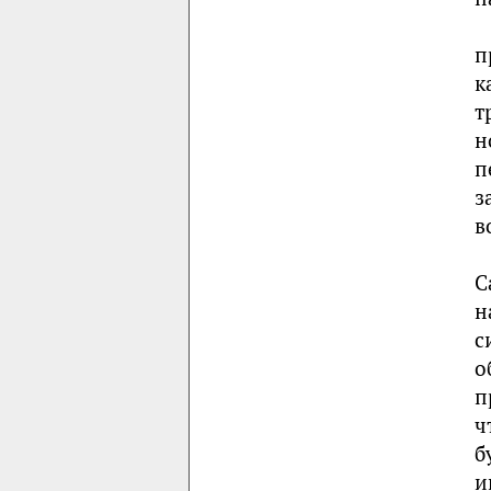
п
к
т
н
п
з
в
С
н
с
о
п
ч
б
и