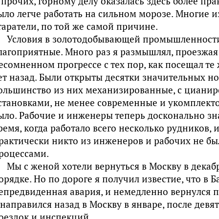
 прочих, горному делу оказалась здесь более пр
ыло легче работать на сильном морозе. Многие и
таратели, по той же самой причине.
Условия в золотодобывающей промышленности
лагоприятные. Много раз я размышлял, проезжая
есомненном прогрессе с тех пор, как посещал т
ет назад. Были открыты десятки значительных н
ольшинство из них механизированные, с циани
становками, не менее современные и укомплекто
ыло. Рабочие и инженеры теперь досконально зн
ремя, когда работало всего несколько рудников, 
рактически никто из инженеров и рабочих не б
роцессами.
Мы с женой хотели вернуться в Москву в декабр
орядке. Но по дороге я получил известие, что в Б
епредвиденная авария, и немедленно вернулся по
 направился назад в Москву в январе, после дев
оездок и инспекций.