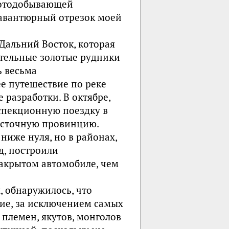
олотодобывающей
 авантюрный отрезок моей
Дальний Восток, которая
ительные золотые рудники
ь весьма
 путешествие по реке
 разработки. В октябре,
спекционную поездку в
восточную провинцию.
ниже нуля, но в районах,
д, построили
закрытом автомобиле, чем
, обнаружилось, что
ие, за исключением самых
 племен, якутов, монголов