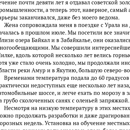
ечение почти девяти лет я отдавал советской з
ромышленности, а теперь этот, наверное, самый
арьеры заканчивался, даже без моего ведома.
Жена сопровождала меня в поездке с Урала на 
ачалась в прошлом июле. Мы посетили все знач
близи озера Байкал и в Забайкалье, они оказалис
ногообещающими. Мы совершили интереснейшее
илке, вдоль которой несколько лет велись горные
отя уже стало очень холодно, мы продолжали ин
бласти реки Амур и в Якутию, большую северо-
Временами температура подала до 60 градусов 
рактически недоступных еще несколько лет наза
втомобильные шоссе, и легче ехать по морозу в 
а грубо сколоченных санях с оленьей запряжкой.
Несмотря на низкую температуру в этих местах
ожно продолжать разработки и даже драгирован
орозных недель. Установка на обучение местных