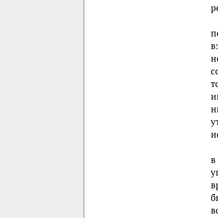
р
п
в
н
с
т
и
н
у
и
в
у
в
б
в