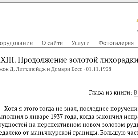
орудование
О сайте
Услуги
Фотогалерея
XIII. Продолжение золотой лихорадк
жон Д. Литтлпейдж и Демари Бесс · 01.11.1938
Глава из книги:
В
Хотя я этого тогда не знал, последнее поручени
ыполнил в январе 1937 года, когда закончил исп
рудностей на перспективном новом золотом рудни
едалеко от маньчжурской границы. Большую част