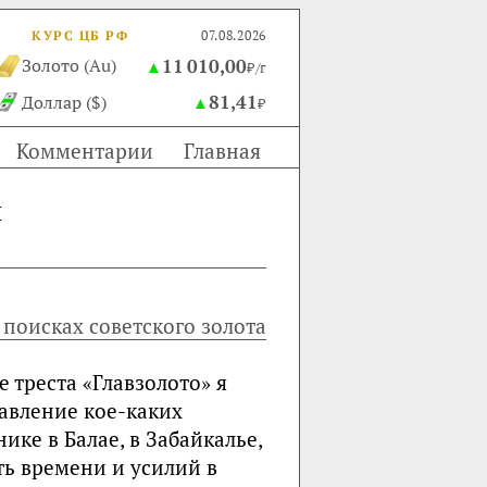
КУРС ЦБ РФ
07.08.2026
11 010,00
Золото (Au)
▲
₽/г
81,41
Доллар ($)
▲
₽
Комментарии
Главная
и
 поисках советского золота
е треста «Главзолото» я
равление кое-каких
ке в Балае, в Забайкалье,
ь времени и усилий в