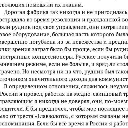
еволюция помешали их планам.
Дорогая фабрика так никогда и не пригодилась
острадала во время революции и гражданской в
зяли рудник под свое управление, они потратил
овое оборудование, большая часть которого был
овершенно погублена из-за невежества и предна
очки зрения затрат было бы проще, если бы рудн
ностранные концессионеры. Русские получили б
ынешнем режиме, если не больше, и вряд ли сто
трачено. Но несмотря ни на что, рудник был тако
сточником значительного дохода для коммунист
В определенном отношении, сложилось неудач
 России я провел, работая на медно-свинцовый т
правляющим я никогда не доверял, они, по-моем
редители. Я бы предпочел, чтобы мое последнее 
ыло от треста «Главзолото», с которым связаны 
оспоминания. Если бы все время в России я работ