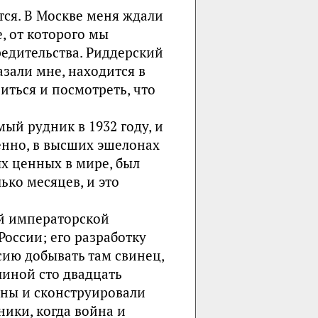
тся. В Москве меня ждали
, от которого мы
редительства. Риддерский
зали мне, находится в
иться и посмотреть, что
мый рудник в 1932 году, и
ненно, в высших эшелонах
х ценных в мире, был
ько месяцев, и это
й императорской
оссии; его разработку
сию добывать там свинец,
линой сто двадцать
ны и сконструировали
ики, когда война и