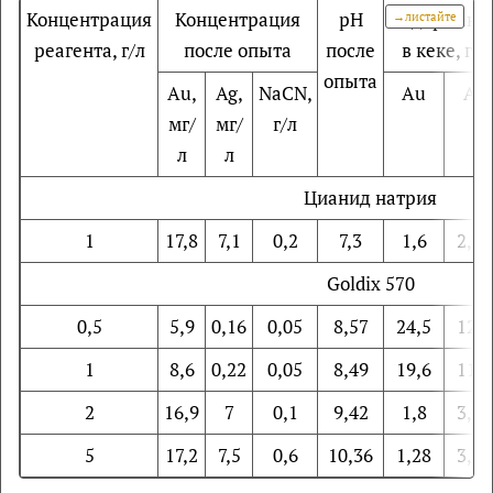
Концентрация
Концентрация
рН
Содержани
реагента, г/л
после опыта
после
в кеке, г/т
опыта
Au,
Ag,
NaCN,
Au
Ag
мг/
мг/
г/л
л
л
Цианид натрия
1
17,8
7,1
0,2
7,3
1,6
2,77
Goldiх 570
0,5
5,9
0,16
0,05
8,57
24,5
12,8
1
8,6
0,22
0,05
8,49
19,6
11,9
2
16,9
7
0,1
9,42
1,8
3,19
5
17,2
7,5
0,6
10,36
1,28
3,02