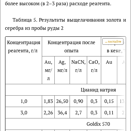
более высоком (в 2–3 раза) расходе реагента.
Таблица 5. Результаты выщелачивания золота и
серебра из пробы руды 2
Концентрация
Концентрация после
Содержани
реагента, г/л
опыта
в кеке, %
Au,
Ag,
NaCN,
CaO,
Au
Ag
мг/
мг/л
г/л
г/л
л
Цианид натрия
1,0
1,83
26,50
0,90
0,3
0,15
13,6
3,0
2,26
36,4
2,7
0,3
0,11
2,0
Goldiх 570