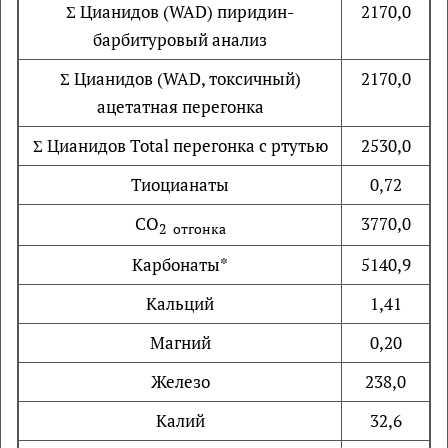
Σ Цианидов (WAD) пиридин-
2170,0
барбитуровый анализ
Σ Цианидов (WAD, токсичный)
2170,0
ацетатная перегонка
Σ Цианидов Total перегонка с ртутью
2530,0
Тиоцианаты
0,72
CO
3770,0
2
отгонка
Карбонаты*
5140,9
Кальций
1,41
Магний
0,20
Железо
238,0
Калий
32,6