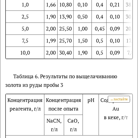
1,0
1,66
10,80
0,10
0,4
0,21
38,6
2,5
1,90
13,90
0,50
0,4
0,10
30,6
5,0
2,00
25,50
1,00
0,45
0,09
20,1
7,5
1,99
25,70
1,50
0,5
0,10
17,70
10,0
2,00
30,40
1,90
0,5
0,09
7,80
Таблица 6. Результаты по выщелачиванию
золота из руды пробы 3
Концентрация
Концентрация
рН
Содержание
И
реагента, г/л
после опыта
Au
в кеке, г/т
NaCN,
СaO,
г/л
г/л