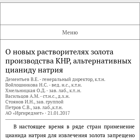
Меню
О новых растворителях золота
производства КНР, альтернативных
цианиду натрия
Дементьев В.Е. - генеральный директор, к.т.н.
Войлошникова Н.С. - вед. н.с., к.т.н.
Хмельницкая О.Д. - зав. лаб., к.т..н.
Васильцов А.М. - ст.н.с., д.х.н.
Стоянов И.Н., зав. группой
Петров С.В., зав. лаб.,к.т.н.
АО «Иргиредмет» · 21.01.2017
В настоящее время в ряде стран применение
цианида натрия для извлечения золота запрещено