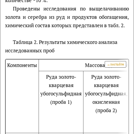
количестве ~10 %.
Проведены исследования по выщелачиванию
золота и серебра из руд и продуктов обогащения,
химический состав которых представлен в табл. 2.
Таблица 2. Результаты химического анализа
исследованных проб
Компоненты
Массовая доля комп
Руда золото-
Руда золото-
кварцевая
кварцевая
убогосульфидная
убогосульфидная,
(проба 1)
окисленная
(проба 2)
с