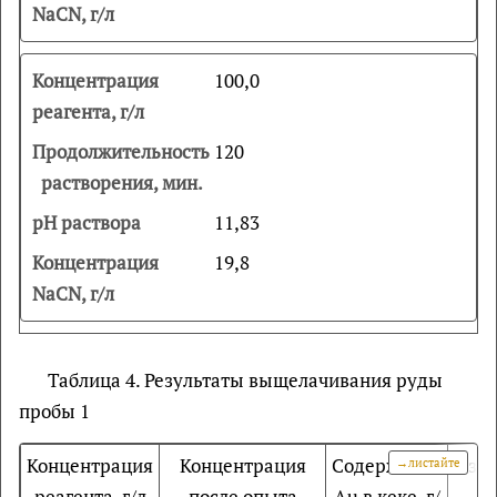
100,0
120
11,83
19,8
Таблица 4. Результаты выщелачивания руды
пробы 1
Концентрация
Концентрация
Содержание
Извл
реагента, г/л
после опыта
Au в кеке, г/
A