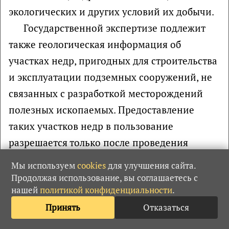
экологических и других условий их добычи.
Государственной экспертизе подлежит
также геологическая информация об
участках недр, пригодных для строительства
и эксплуатации подземных сооружений, не
связанных с разработкой месторождений
полезных ископаемых. Предоставление
таких участков недр в пользование
разрешается только после проведения
государственной экспертизы геологической
Мы используем
cookies
для улучшения сайта.
информации.
Продолжая использование, вы соглашаетесь с
нашей
политикой конфиденциальности
.
Государственная экспертиза запасов
полезных ископаемых, геологической,
Принять
Отказаться
экономической и экологической