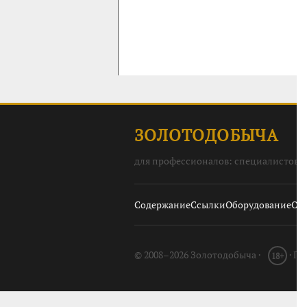
ЗОЛОТОДОБЫЧА
для профессионалов: специалистов, 
Содержание
Ссылки
Оборудование
О с
© 2008–2026 Золотодобыча ·
· П
18+