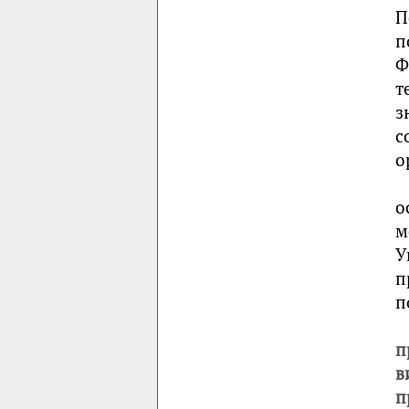
П
п
Ф
т
з
с
о
о
м
У
п
п
п
в
п