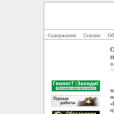
Содержание
Ссылки
Об
О
п
Ф
м
н
«
п