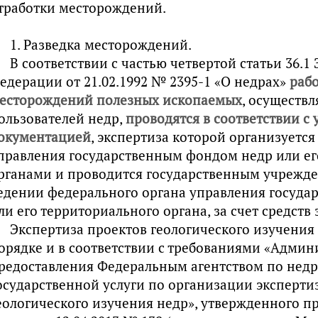
тработки месторождений.
1. Разведка месторождений.
В соответствии с частью четвертой статьи 36.1
едерации от 21.02.1992 № 2395-1 «О недрах»
рабо
есторождений полезных ископаемых
, осуществл
ользователей недр,
проводятся в соответствии с
окументацией
, экспертиза которой организуетс
правления государственным фондом недр или е
рганами и проводится государственным учрежд
едении федерального органа управления госуд
ли его территориального органа, за счет средств 
Экспертиза проектов геологического изучения
орядке и в соответствии с требованиями «Админ
редоставления Федеральным агентством по нед
осударственной услуги по организации эксперти
еологического изучения недр», утвержденного 