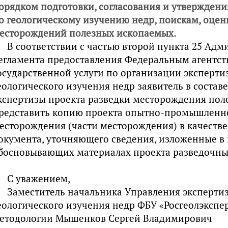
орядком подготовки, согласования и утверждения
о геологическому изучению недр, поискам, оцен
есторождений полезных ископаемых.
В соответствии с частью второй пункта 25 Ад
егламента предоставления Федеральным агентс
осударственной услуги по организации эксперти
еологического изучения недр заявитель в состав
кспертизы проекта разведки месторождения пол
редставить копию проекта опытно-промышленно
есторождения (части месторождения) в качеств
окумента, уточняющего сведения, изложенные в
босновывающих материалах проекта разведочных
С уважением,
Заместитель начальника Управления эксперти
еологического изучения недр ФБУ «Росгеолэкспер
етодологии Мышенков Сергей Владимирович