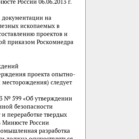
юсте России 06.06.2013 г.
й документации на
лезных ископаемых в
составлению проектов и
ной приказом Роскомнедра
ждений
верждения проекта опытно-
 месторождения) следует
13 № 599 «Об утверждении
нной безопасности
 и переработке твердых
в Минюсте России
промышленная разработка
и должна осуществляться