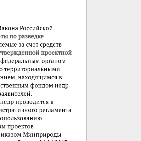
 Закона Российской
ты по разведке
яемые за счет средств
 утвержденной проектной
я федеральным органом
го территориальными
ением, находящимся в
арственным фондом недр
заявителей.
 недр проводится в
истративного регламента
ропользованию
зы проектов
приказом Минприроды