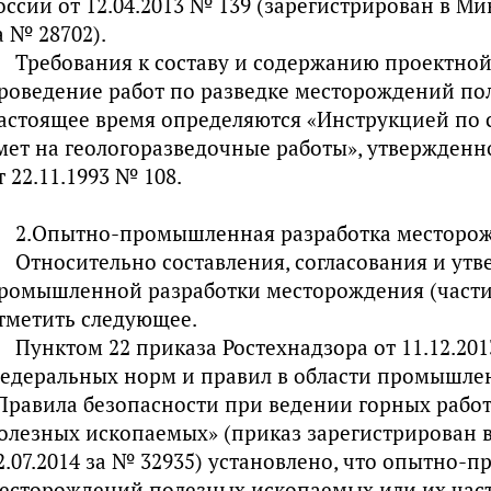
оссии от 12.04.2013 № 139 (зарегистрирован в Мин
а № 28702).
Требования к составу и содержанию проектно
роведение работ по разведке месторождений по
астоящее время определяются «Инструкцией по 
мет на геологоразведочные работы», утвержден
т 22.11.1993 № 108.
2.Опытно-промышленная разработка месторо
Относительно составления, согласования и ут
ромышленной разработки месторождения (части
тметить следующее.
Пунктом 22 приказа Ростехнадзора от 11.12.20
едеральных норм и правил в области промышле
Правила безопасности при ведении горных работ
олезных ископаемых» (приказ зарегистрирован 
2.07.2014 за № 32935) установлено, что опытно-
есторождений полезных ископаемых или их част