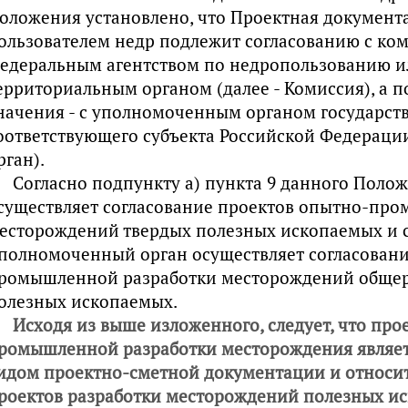
оложения установлено, что Проектная документ
ользователем недр подлежит согласованию с ком
едеральным агентством по недропользованию и
ерриториальным органом (далее - Комиссия), а п
начения - с уполномоченным органом государст
оответствующего субъекта Российской Федераци
рган).
Согласно подпункту а) пункта 9 данного Поло
существляет согласование проектов опытно-пр
есторождений твердых полезных ископаемых и со
полномоченный орган осуществляет согласовани
ромышленной разработки месторождений обще
олезных ископаемых.
Исходя из выше изложенного, следует, что про
ромышленной разработки месторождения являет
идом проектно-сметной документации и относит
роектов разработки месторождений полезных и