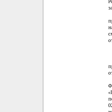
Р
з
п
н
с
о
п
о
Ф
«
п
0
м