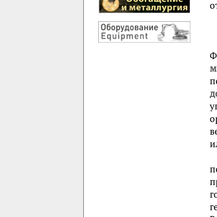
о
Ф
м
п
д
у
о
в
и
п
п
г
г