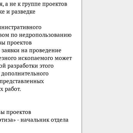
, а не к группе проектов
ке и разведке
министративного
твом по недропользованию
зы проектов
е заявки на проведение
езного ископаемого может
й разработки этого
е дополнительного
 представленных
 работ.
зы проектов
тиза» - начальник отдела