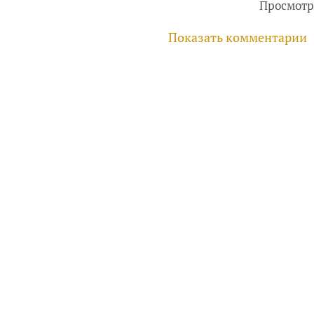
Просмотр
Показать комментарии
руководителей, инвесторов
айте
Услуги
Фотогалерея
Комментарии
Главная
ри использовании материалов гиперссылка обязательна.