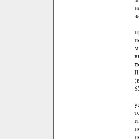
н
з
п
п
м
в
п
П
(
6
у
т
и
п
п