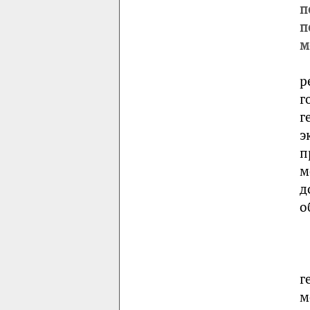
п
п
м
р
г
г
э
п
м
д
о
г
м