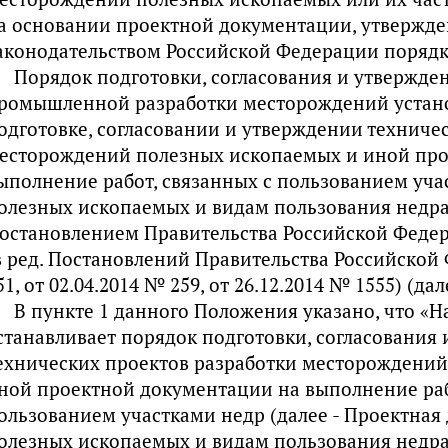
а основании проектной документации, утвержде
аконодательством Российской Федерации порядк
Порядок подготовки, согласования и утвержде
ромышленной разработки месторождений устан
одготовке, согласовании и утверждении техниче
есторождений полезных ископаемых и иной про
ыполнение работ, связанных с пользованием уча
олезных ископаемых и видам пользования недр
остановлением Правительства Российской Федера
в ред. Постановлений Правительства Российской 
51, от 02.04.2014 № 259, от 26.12.2014 № 1555) (да
В пункте 1 данного Положения указано, что «
станавливает порядок подготовки, согласования
ехнических проектов разработки месторождени
ной проектной документации на выполнение раб
ользованием участками недр (далее - Проектная
олезных ископаемых и видам пользования недра