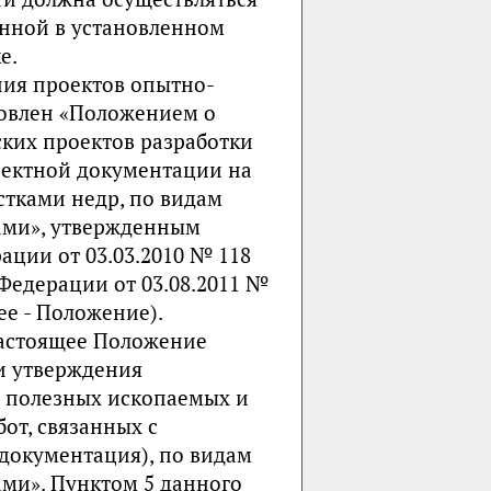
нной в установленном
е.
ния проектов опытно-
овлен «Положением о
ских проектов разработки
ектной документации на
стками недр, по видам
ами», утвержденным
ции от 03.03.2010 № 118
Федерации от 03.08.2011 №
лее - Положение).
Настоящее Положение
 и утверждения
й полезных ископаемых и
от, связанных с
 документация), по видам
ми». Пунктом 5 данного