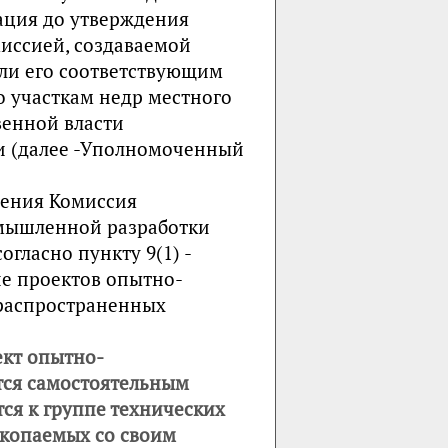
ация до утверждения
иссией, создаваемой
ли его соответствующим
о участкам недр местного
венной власти
и (далее -Уполномоченный
жения Комиссия
омышленной разработки
гласно пункту 9(1) -
е проектов опытно-
распространенных
ект опытно-
ся самостоятельным
ся к группе технических
скопаемых со своим