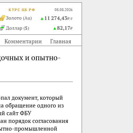
КУРС ЦБ РФ
08.08.2026
11 274,43
Золото (Au)
▲
₽/г
82,17
Доллар ($)
▲
₽
Комментарии
Главная
дочных и опытно-
пал документ, который
на обращение одного из
ый сайт ФБУ
ан порядок согласования
опытно-промышленной