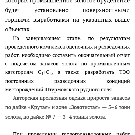
которых
промышленное золотое оруденение
будет установлено поверхностными
горными выработками на указанных выше
объектах.
На завершающем этапе, по результатам
проведенного комплекса оценочных и разведочных
работ, необходимо составить окончательный отчет
с подсчетом запасов золота по промышленным
категориям С
+С
, а также разработать ТЭО
1
2
постоянных разведочных кондиций
месторождений Штурмовского рудного поля.
Авторская прогнозная оценка прироста запасов
«
»
«
»
—
–
по дайке
Крутая
и зоне
Золотистая
5
6 тонн
—
–
золота, по дайке № 7
3
4 тонны золота.
При проведении геологоразведочных работ