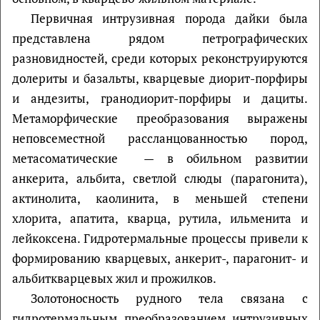
Первичная интрузивная порода дайки была
представлена рядом петрографических
разновидностей, среди которых реконструируются
долериты и базальты, кварцевые диорит-порфиры
и андезиты, гранодиорит-порфиры и дациты.
Метаморфические преобразования выражены
неповсеместной рассланцованностью пород,
метасоматические — в обильном развитии
анкерита, альбита, светлой слюды (парагонита),
актинолита, каолинита, в меньшей степени
хлорита, апатита, кварца, рутила, ильменита и
лейкоксена. Гидротермальные процессы привели к
формированию кварцевых, анкерит-, парагонит- и
альбиткварцевых жил и прожилков.
Золотоносность рудного тела связана с
гидротермальным преобразованием интрузивных