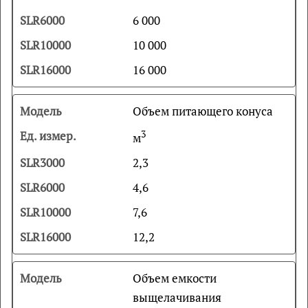
6 000
10 000
16 000
Объем питающего конуса
3
м
2,3
4,6
7,6
12,2
Объем емкости
выщелачивания