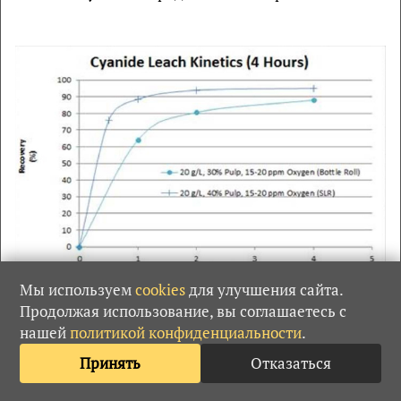
Мы используем
cookies
для улучшения сайта.
Рис.5. Сравнительные кривые интенсивного
Продолжая использование, вы соглашаетесь с
цианирования одного и того же концентрата
нашей
политикой конфиденциальности
.
бутылочным методом и на лабораторной установке
SLR10
Принять
Отказаться