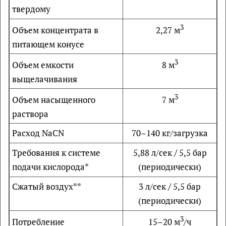
твердому
3
2,27 м
Объем концентрата в
питающем конусе
3
8 м
Объем емкости
выщелачивания
3
7 м
Объем насыщенного
раствора
Расход NaCN
70–140 кг/загрузка
Требования к системе
5,88 л/сек
/
5,5 бар
подачи кислорода*
(периодически)
Сжатый воздух**
3 л/сек
/
5,5 бар
(периодически)
3
15–20 м
/ч
Потребление