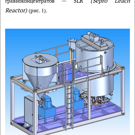
—
SLR
(Sepro Leach
гравиоконцентратов
Reactor)
(рис. 1).