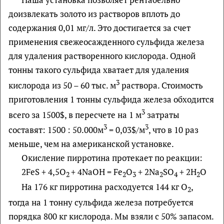
доизвлекать золото из растворов вплоть до
содержания 0,01 мг/л. Это достигается за счет
применения свежеосажденного сульфида железа
для удаления растворенного кислорода. Одной
тонны такого сульфида хватает для удаления
3
кислорода из 50 – 60 тыс. м
раствора. Стоимость
приготовления 1 тонны сульфида железа обходится
3
всего за 1500$, в пересчете на 1 м
затраты
3
3
составят: 1500 : 50.000м
= 0,03$/м
, что в 10 раз
меньше, чем на американской установке.
Окисление пирротина протекает по реакции:
2FeS + 4,5O
+ 4NaOH = Fe
O
+ 2Na
SO
+ 2H
O
2
2
3
2
4
2
На 176 кг пирротина расходуется 144 кг O
,
2
тогда на 1 тонну сульфида железа потребуется
порядка 800 кг кислорода. Мы взяли с 50% запасом.