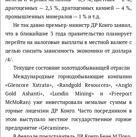
драгоценных — 2,5 %, драгоценных камней — 4 %,
промышленных минералов — 1 % и т.д.
Не так давно премьер-министр ДР Конго заявил,
что в ближайшие 3 года правительство планирует
перейти на налоговые выплаты в местной валюте с
целью снизить зависимость экономики от доллара
/4/.
Текущее состояние золотодобывающей отрасли
Международные горнодобывающие компании
«Glencore Xstrata», «Randgold Resources», «Anglo
Gold Ashanti», «Lundin Mining» и «Freeport
McMoRan) уже инвестировали немалые суммы в
горные лицензии ДР Конго. Часто посредником в
этом выступало местное государственное горное
предприятие «Gécamines».
В феврале представитель ДР Конго Бене М'Поко,