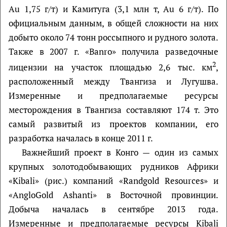
Au 1,75 г/т) и Камитуга (3,1 млн т, Au 6 г/т). По
официальным данным, в общей сложности на них
добыто около 74 тонн россыпного и рудного золота.
Также в 2007 г. «Banro» получила разведочные
2
лицензии на участок площадью 2,6 тыс. км
,
расположенный между Твангиза и Лугушва.
Измеренные и предполагаемые ресурсы
месторождения в Твангиза составляют 174 т. Это
самый развитый из проектов компании, его
разработка началась в конце 2011 г.
Важнейший проект в Конго — один из самых
крупных золотодобывающих рудников Африки
«Kibali» (рис.) компаний «Randgold Resources» и
«AngloGold Ashanti» в Восточной провинции.
Добыча началась в сентябре 2013 года.
Измеренные и предполагаемые ресурсы Kibali