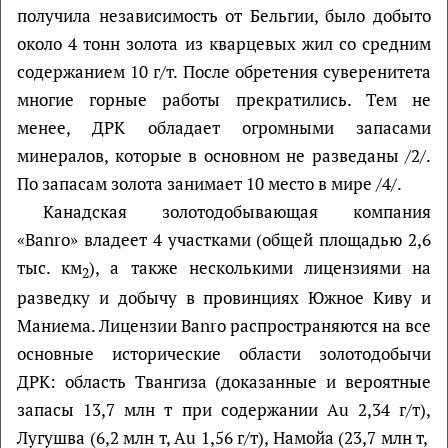
получила независимость от Бельгии, было добыто
около 4 тонн золота из кварцевых жил со средним
содержанием 10 г/т. После обретения суверенитета
многие горные работы прекратились. Тем не
менее, ДРК обладает огромными запасами
минералов, которые в основном не разведаны /2/.
По запасам золота занимает 10 место в мире /4/.
Канадская золотодобывающая компания
«Banro» владеет 4 участками (общей площадью 2,6
тыс. км
), а также несколькими лицензиями на
2
разведку и добычу в провинциях Южное Киву и
Маниема. Лицензии Banro распространяются на все
основные исторические области золотодобычи
ДРК: область Твангиза (доказанные и вероятные
запасы 13,7 млн т при содержании Au 2,34 г/т),
Лугушва (6,2 млн т, Au 1,56 г/т), Намойа (23,7 млн т,