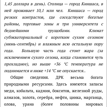
1,45 доллара в день). Столица — город Киншаса, в
ней проживает 10,1 млн чел. Киншаса — город
резких контрастов, где соседствуют богатые
районы, торговые зоны и три университета с
беднейшими трущобами.
Климат
субэкваториальный с коротким сухим сезоном
(июнь-сентябрь) и влажным всю остальную пору
года. Большую часть года стоит жара (за
исключением сухого сезона, когда становится чуть
прохладнее), но выше +36 °С температура не
поднимается и ниже +14 °C не опускается..
Общие сведения
. ДРК весьма богата
природными ресурсами. Здесь имеются запасы
меди, кобальта, кадмия, бокситов, железной руды,
алмазов, золота, серебра, нефти, цинка, марганца,
олова, урана (более половины мировых