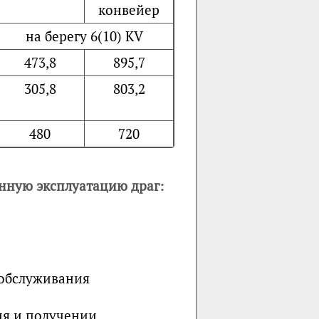
конвейер
на берегу 6(10) KV
473,8
895,7
305,8
803,2
480
720
нную эксплуатацию драг:
 обслуживания
я и получении