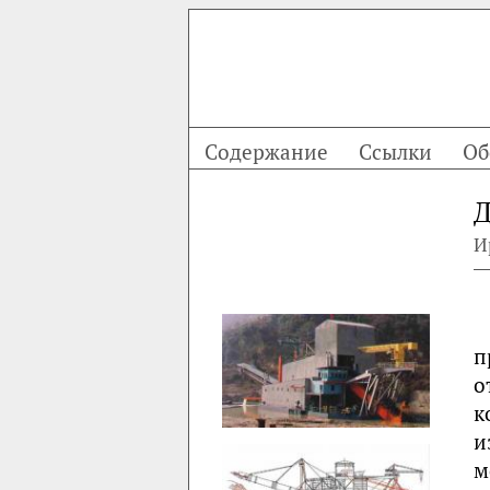
Содержание
Ссылки
Об
Д
И
п
о
к
и
м