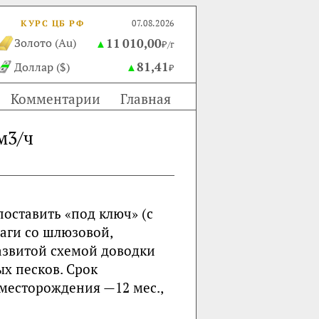
КУРС ЦБ РФ
07.08.2026
11 010,00
Золото (Au)
▲
₽/г
81,41
Доллар ($)
▲
₽
Комментарии
Главная
м3/ч
оставить «под ключ» (с
аги со шлюзовой,
азвитой схемой доводки
ых песков. Срок
 месторождения —12 мес.,