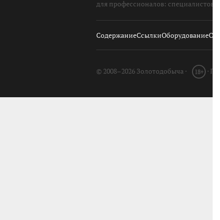
для профессионалов: специалистов, 
Содержание
Ссылки
Оборудование
О с
© 2008–2026 Золотодобыча ·
· П
18+