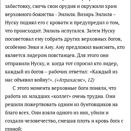
забастовку, сжечь свои орудия и окружили храм
верховного божнства - Энлиля. Визирь Энлиля –
Нуску поднял его с кровати и предупредил о том,
что происходит. Энлиль испугался. Затем Нуску
посоветовал ему собрать других верховных богов,
особенно Энки и Ану. Ану предложил выяснять, кто
является лидером повстанцев. Для этого они
отправили Нуску, и когда тот спросил кто лидер,
каждый из богов – рабочих ответил: «Каждый из
нас объявил войну!».
(«Атрахасис», 12)
С этого момента верховные боги поняли, что
работа их младших «коллег» очень трудна. Они
решили пожертвовать одним из бунтовщиков на
благо всех. Они взяли одного из них, убили и
создали человечество, смешав плоть и кровь бога с
глиной: