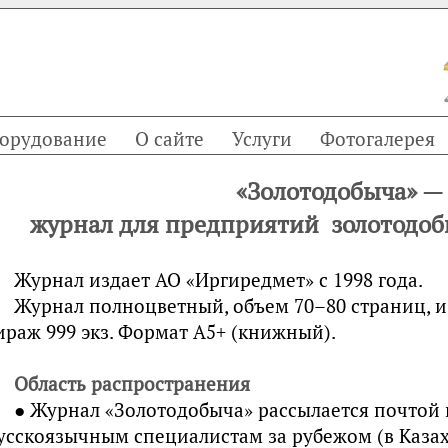
орудование
О сайте
Услуги
Фотогалерея
«Зoлотодобыча» —
журнал для предприятий золотодо
Журнал издает АО «Иргиредмeт» с 1998 года.
Журнал полноцветный, объем 70–80 страниц, и
ираж 999 экз. Формат А5+ (книжный).
Область распространения
● Журнал «Зoлотодобыча» рассылается почтой 
усскоязычным специалистам за рубежом (в Казах