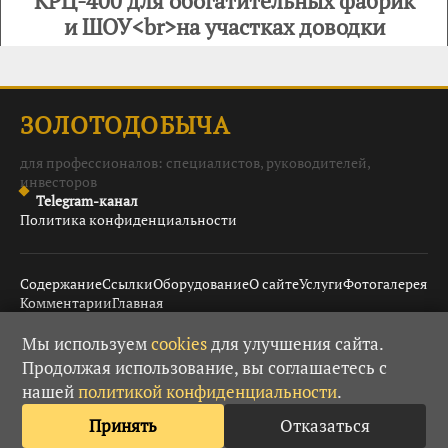
КРЦ-400 для обогатительных фабрик
и ШОУ<br>на участках доводки
ЗОЛОТОДОБЫЧА
для профессионалов: специалистов, руководителей,
инвесторов
Telegram-канал
Политика конфиденциальности
Содержание
Ссылки
Оборудование
О сайте
Услуги
Фотогалерея
Комментарии
Главная
Мы используем
cookies
для улучшения сайта.
Продолжая использование, вы соглашаетесь с
© 2008–2026 Золотодобыча ·
· При использовании
18+
нашей
политикой конфиденциальности
.
материалов гиперссылка обязательна.
Принять
Отказаться