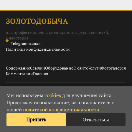
ЗОЛОТОДОБЫЧА
для профессионалов: специалистов, руководителей,
инвесторов
Telegram-канал
Политика конфиденциальности
Содержание
Ссылки
Оборудование
О сайте
Услуги
Фотогалерея
Комментарии
Главная
© 2008–2026 Золотодобыча ·
· При использовании
18+
Мы используем
cookies
для улучшения сайта.
материалов гиперссылка обязательна.
Продолжая использование, вы соглашаетесь с
нашей
политикой конфиденциальности
.
Принять
Отказаться