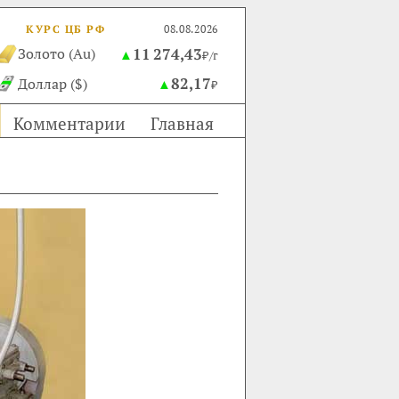
КУРС ЦБ РФ
08.08.2026
11 274,43
Золото (Au)
▲
₽/г
82,17
Доллар ($)
▲
₽
Комментарии
Главная