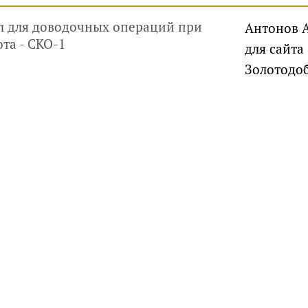
 для доводочных операций при
Антонов А
та - СКО-1
для сайта
Золотодо
руководителей, инвесторов
айте
Услуги
Фотогалерея
Комментарии
Главная
ри использовании материалов гиперссылка обязательна.