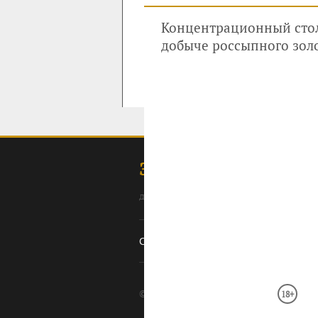
Концентрационный стол
добыче россыпного золо
ЗОЛОТОДОБЫЧА
для профессионалов: специалистов, 
Содержание
Ссылки
Оборудование
О с
© 2008–2026 Золотодобыча ·
· П
18+