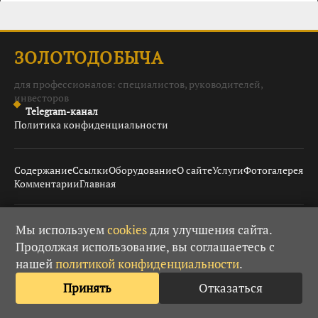
ЗОЛОТОДОБЫЧА
для профессионалов: специалистов, руководителей,
инвесторов
Telegram-канал
Политика конфиденциальности
Содержание
Ссылки
Оборудование
О сайте
Услуги
Фотогалерея
Комментарии
Главная
Мы используем
cookies
для улучшения сайта.
© 2008–2026 Золотодобыча ·
· При использовании
18+
Продолжая использование, вы соглашаетесь с
материалов гиперссылка обязательна.
нашей
политикой конфиденциальности
.
Принять
Отказаться